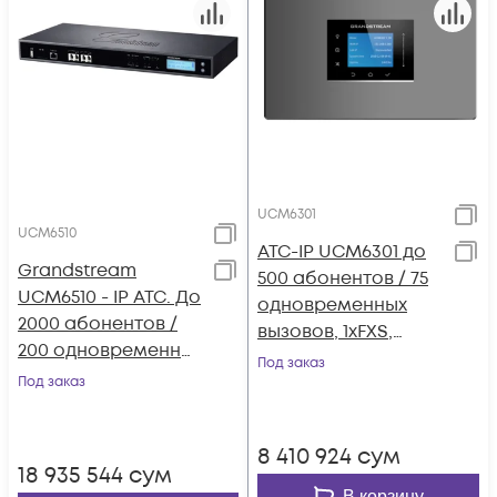
UCM6301
UCM6510
АТС-IP UCM6301 до
Grandstream
500 абонентов / 75
UCM6510 - IP ATC. До
одновременных
2000 абонентов /
вызовов, 1хFXS,
200 одновременных
1xFXO, 1xWAN, 1xLAN
Под заказ
вызовов, до 8
Под заказ
конф.,2хFXS, 2xFXO,
1xPRI(E1), 1xWAN,
8 410 924
сум
1xLAN
18 935 544
сум
В корзину