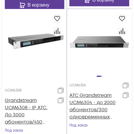
В корзину
UCM6304
UCM6308
АТС Grandstream
Grandstream
UCM6304 - до 2000
UCM6308 - IP ATC.
абонентов/300
До 3000
одновременных
абонентов/450
вызовов, до 200
Под заказ
одновременных
Под заказ
участников в конф.,