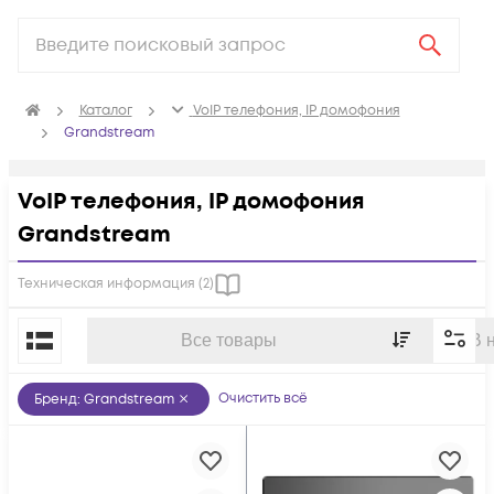
Каталог
VoIP телефония, IP домофония
Grandstream
VoIP телефония, IP домофония
Grandstream
Техническая информация (
2
)
По популярности
Все товары
В 
Очистить всё
Бренд
:
Grandstream