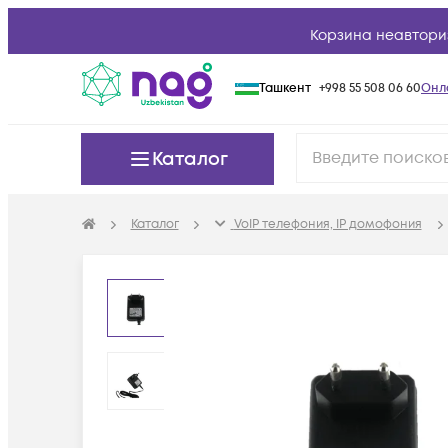
Корзина неавтори
Ташкент
+998 55 508 06 60
Онл
Каталог
Каталог
VoIP телефония, IP домофония