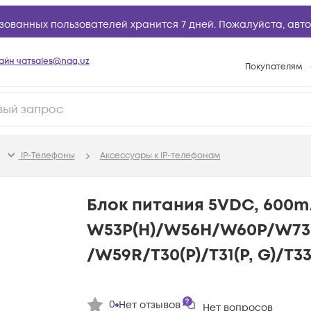
зованных пользователей хранится 7 дней. Пожалуйста,
авто
айн чат
sales@nag.uz
Покупателям
Способы опла
Условия доста
Возврат товар
IP-Телефоны
Аксессуары к IP-телефонам
Вопросы и отв
Техническая п
Блок питания 5VDC, 600m
База знаний
W53P(H)/W56H/W60P/W73
Конфигуратор
/W59R/T30(P)/T31(P, G)/T33
0
Нет отзывов
Нет вопросов