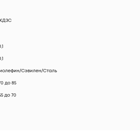
КДЗС
,1
,1
иолефин/Сэвилен/Сталь
70 до 85
55 до 70