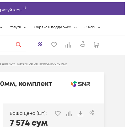
ризуйтесь
Услуги
Сервис и поддержка
О нас
ты
Wi-Fi «под ключ»
Гарантийное обслуживание
О компании
вки
Расширенная гарантия
Разовые выездные работы
Контактная информаци
а
Системная интеграция
Сервисные контракты
Банковские реквизиты
 для компонентов оптических систем
еты
Сервисный центр
Партнеры
оддержка
Техническая поддержка
Новости
60мм, комплект
Условия оказания услуг
ы
Ваша цена (шт):
7 574
сум