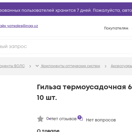
зованных пользователей хранится 7 дней. Пожалуйста,
авто
айн чат
sales@nag.uz
Покупателям
Способы опла
Условия доста
Возврат товар
поненты ВОЛС
Компоненты оптических систем
Аксессуары
Вопросы и отв
Техническая п
Гильза термоусадочная 
База знаний
10 шт.
Конфигуратор
0
Нет отзывов
Нет вопросов
О товаре