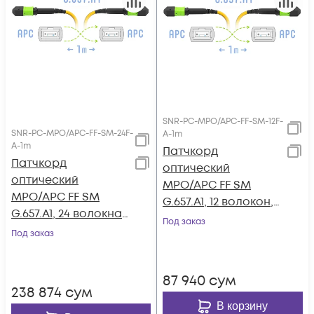
SNR-PC-MPO/APC-FF-SM-12F-
SNR-PC-MPO/APC-FF-SM-24F-
A-1m
A-1m
Патчкорд
Патчкорд
оптический
оптический
MPO/APC FF SM
MPO/APC FF SM
G.657.A1, 12 волокон, 1
G.657.A1, 24 волокна,
метр (Cross)
Под заказ
1 метр (Cross)
Под заказ
87 940
сум
238 874
сум
В корзину