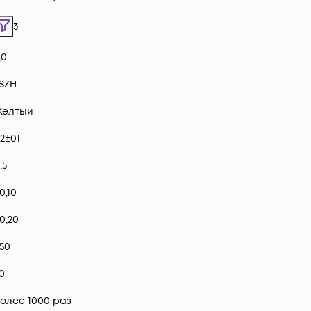
3
,0
SZH
Желтый
2±01
,5
0,10
0,20
50
0
олее 1000 раз