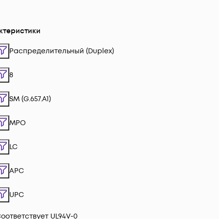
ктеристики
Распределительный (Duplex)
8
SM (G.657.A1)
MPO
LC
APC
UPC
оответствует UL94V-0