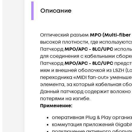
Описание
Оптический разъем
MPO (Multi-fiber
высокой плотности, где используютс
Патчкорд
MPO/APC - 8LC/UPC
исполь
для соединения с кабельными сбор
Патчкорд
MPO/APC - 8LC/UPC
предста
мкм и внешней оболочкой из LSZH (
переходника «MIDI fan-out» уменьше
элемента, за который кабельная сб
Данный патчкорд содержит волокно 
потерями на изгибе.
Применение:
оперативная Plug & Play орган
коммутация приложений Gigabit Et
подключение активного оборудов