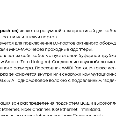
 push-on)
является разумной альтернативой для каб
я сотни или тысячи портов.
зуется для подключения LC-портов активного оборуд
ками MPO-MPO через проходные адаптеры.
вляет из себя кабель с пустотелой буферной трубко
Low Smoke Zero Halogen). Соединение двух кабельны
нного размера. Переходник «MIDI fan-out» также исп
орка фиксируется внутри или снаружи коммутационн
G.657.А1: одномодовое волокно с подавленным "вод
изация зон распределения подсистем ЦОД и высокопл
hernet, Fiber Channel, 10G Ethernet, InfiniBand;
ания по схеме Interconnect или Crossconnect;