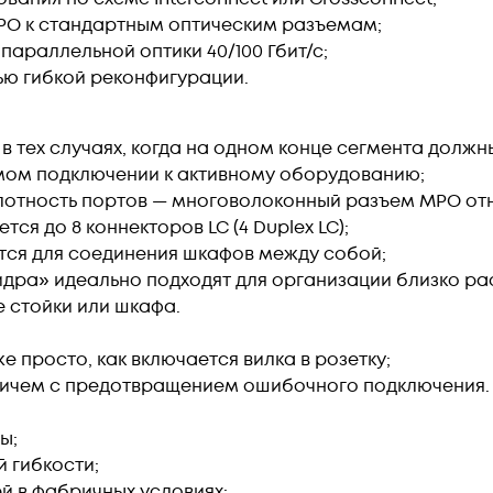
PO к стандартным оптическим разъемам;
араллельной оптики 40/100 Гбит/с;
ью гибкой реконфигурации.
 тех случаях, когда на одном конце сегмента должн
мом подключении к активному оборудованию;
отность портов — многоволоконный разъем MPO отн
я до 8 коннекторов LC (4 Duplex LC);
тся для соединения шкафов между собой;
идра» идеально подходят для организации близко р
е стойки или шкафа.
 просто, как включается вилка в розетку;
причем с предотвращением ошибочного подключения.
ы;
 гибкости;
й в фабричных условиях;