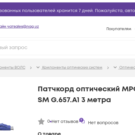
зованных пользователей хранится 7 дней. Пожалуйста,
авто
айн чат
sales@nag.uz
Покупателям
Способы опла
Условия доста
Возврат товар
поненты ВОЛС
Компоненты оптических систем
Оптичес
Вопросы и отв
Техническая п
Патчкорд оптический M
База знаний
SM G.657.A1 3 метра
Конфигуратор
0
Нет отзывов
Нет вопросов
О товаре