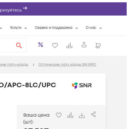
ризуйтесь
Услуги
Сервис и поддержка
О нас
ты
Wi-Fi «под ключ»
Гарантийное обслуживание
О компании
вки
Расширенная гарантия
Разовые выездные работы
Контактная информаци
а
Системная интеграция
Сервисные контракты
Банковские реквизиты
кие патч-корды
Оптические патч корды SM MPO
еты
Сервисный центр
Партнеры
оддержка
Техническая поддержка
Новости
PO/APC-8LC/UPC
Условия оказания услуг
ы
Ваша цена
(шт):