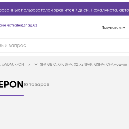
зованных пользователей хранится 7 дней. Пожалуйста,
авто
айн чат
sales@nag.uz
Покупателям
Способы опла
Условия доста
Возврат товар
, xWDM, xPON
SFP, GBIC, XFP, SFP+, X2, XENPAK, QSFP+, CFP модули
Вопросы и отв
Техническая п
EPON
10
товаров
База знаний
Конфигуратор