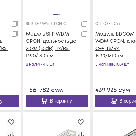
SNR-SFP-W43-GPON-C+
OLT-GSFP-C++
Модуль SFP WDM
Модуль BDCOM 
ь
GPON, дальность до
WDM GPON, кла
/Rx:
20км (35dB), Tx/Rx:
С++, Tx/Rx:
1490/1310нм
1490/1310нм
В наличии
: 8 шт
В наличии
: 100+ шт
1 561 782
сум
439 925
сум
у
В корзину
В корз