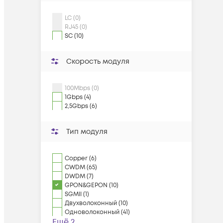
LC (0)
RJ45 (0)
SC (10)
Скорость модуля
100Mbps (0)
1Gbps (4)
2,5Gbps (6)
Тип модуля
Copper (6)
CWDM (65)
DWDM (7)
GPON&GEPON (10)
SGMII (1)
Двухволоконный (10)
Одноволоконный (41)
Ещё 2