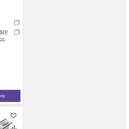
SFP
сс
ину