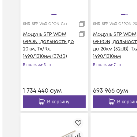
SNR-SFP-W43-GPON-C++
SNR-SFP-W43-GEPON-20
Модуль SFP WDM
Модуль SFP WDM
GPON, дальность до
GEPON, дальност
20км, Tx/Rx:
до 20км (32dB), Tx
1490/1310нм (37dB)
1490/1310нм
В наличии
: 3 шт
В наличии
: 7 шт
1 734 440
сум
693 966
сум
В корзину
В корзин