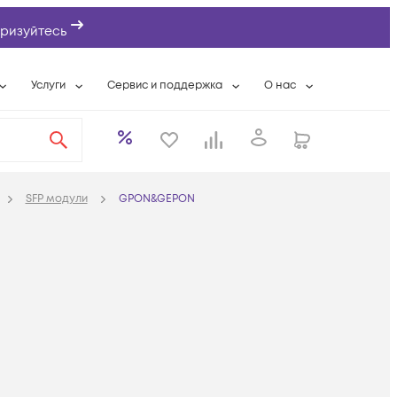
ризуйтесь
Услуги
Сервис и поддержка
О нас
ты
Wi-Fi «под ключ»
Гарантийное обслуживание
О компании
вки
Расширенная гарантия
Разовые выездные работы
Контактная информаци
а
Системная интеграция
Сервисные контракты
Банковские реквизиты
SFP модули
GPON&GEPON
еты
Сервисный центр
Партнеры
оддержка
Техническая поддержка
Новости
Условия оказания услуг
ы