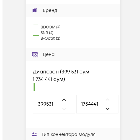
Бренд
BDCOM
(
4
)
SNR
(
4
)
B-OptiX
(
2
)
Цена
Диапазон
(
399 531 сум -
1 734 441 сум
)
Тип коннектора модуля