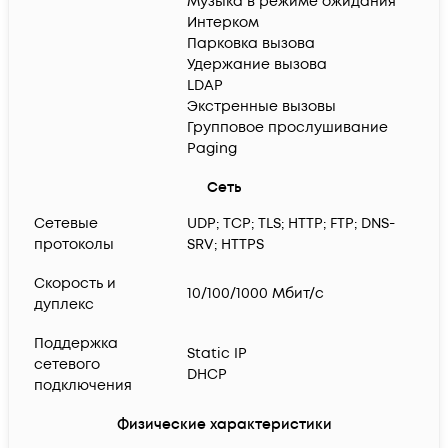
Музыка в режиме ожидания
Интерком
Парковка вызова
Удержание вызова
LDAP
Экстренные вызовы
Групповое прослушивание
Paging
Сеть
Сетевые
UDP; TCP; TLS; HTTP; FTP; DNS-
протоколы
SRV; HTTPS
Скорость и
10/100/1000 Мбит/с
дуплекс
Поддержка
Static IP
сетевого
DHCP
подключения
Физические характеристики