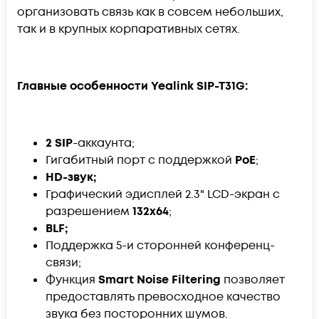
организовать связь как в совсем небольших,
так и в крупных корпаративных сетях.
Главные особенности Yealink SIP-T31G:
2 SIP
-аккаунта;
Гигабитный порт с поддержкой
PoE
;
HD-звук;
Графический эдисплей 2.3" LCD-экран с
разрешением
132х64
;
BLF;
Поддержка 5-и сторонней конференц-
связи;
Функция
Smart Noise Filtering
позволяет
предоставлять превосходное качество
звука без посторонних шумов.