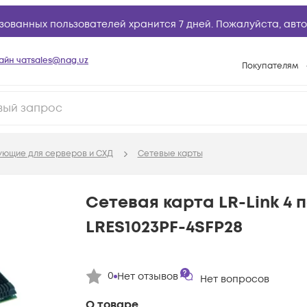
зованных пользователей хранится 7 дней. Пожалуйста,
авто
айн чат
sales@nag.uz
Покупателям
Способы опла
Условия доста
Возврат товар
ующие для серверов и СХД
Сетевые карты
Вопросы и отв
Техническая п
Сетевая карта LR-Link 4 
База знаний
LRES1023PF-4SFP28
Конфигуратор
0
Нет отзывов
Нет вопросов
О товаре