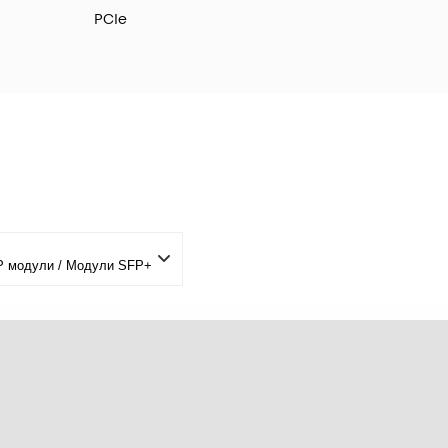
PCIe
P модули / Модули SFP+