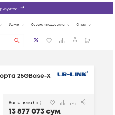
ризуйтесь
Услуги
Сервис и поддержка
О нас
ты
Wi-Fi «под ключ»
Гарантийное обслуживание
О компании
вки
Расширенная гарантия
Разовые выездные работы
Контактная информаци
а
Системная интеграция
Сервисные контракты
Банковские реквизиты
еты
Сервисный центр
Партнеры
оддержка
Техническая поддержка
Новости
порта 25GBase-X
Условия оказания услуг
ы
Ваша цена (шт):
13 877 073
сум