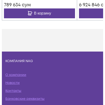
789 634
сум
6 924 846
с
В корзину
КОМПАНИЯ NAG
О компании
Новости
Контакты
Банковские реквизиты