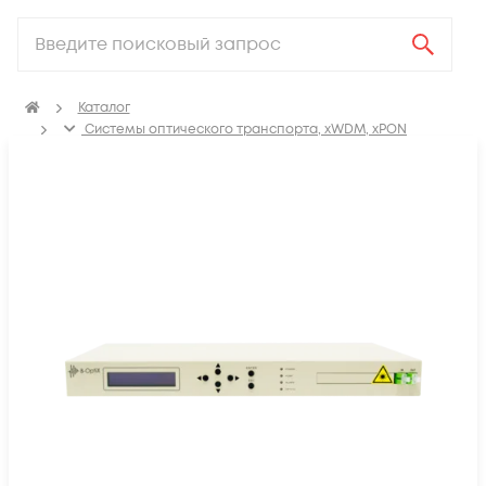
Каталог
Системы оптического транспорта, xWDM, xPON
Уплотнение CWDM/DWDM
Усилители (EDFA)