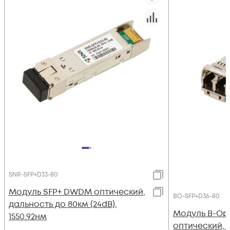
SNR-SFP+D33-80
Модуль SFP+ DWDM оптический,
BO-SFP+D36-80
дальность до 80км (24dB),
Модуль B-Op
1550.92нм
оптический, 