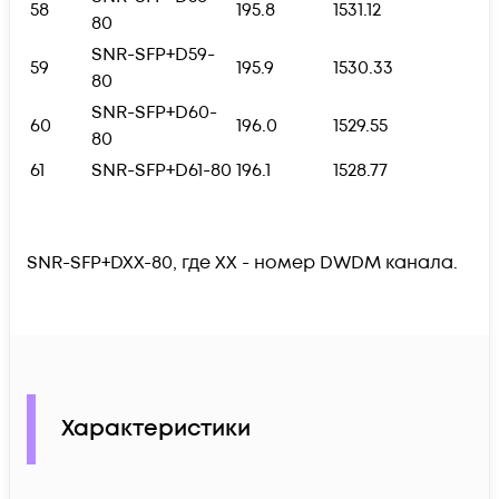
58
195.8
1531.12
80
SNR-SFP+D59-
59
195.9
1530.33
80
SNR-SFP+D60-
60
196.0
1529.55
80
61
SNR-SFP+D61-80
196.1
1528.77
SNR-SFP+DXX-80, где XX - номер DWDM канала.
Характеристики