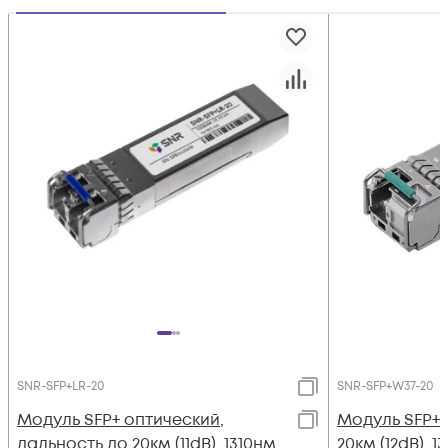
SNR-SFP+LR-20
SNR-SFP+W37-20
Модуль SFP+ оптический,
Модуль SFP+
дальность до 20км (11dB), 1310нм
20км (12dB), 