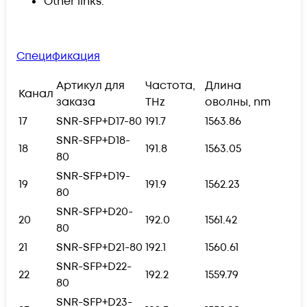
Other links.
Спецификация
Артикул для
Частота,
Длина
Канал
заказа
THz
оволны, nm
17
SNR-SFP+D17-80
191.7
1563.86
SNR-SFP+D18-
18
191.8
1563.05
80
SNR-SFP+D19-
19
191.9
1562.23
80
SNR-SFP+D20-
20
192.0
1561.42
80
21
SNR-SFP+D21-80
192.1
1560.61
SNR-SFP+D22-
22
192.2
1559.79
80
SNR-SFP+D23-