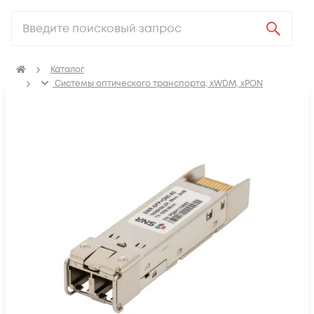
Каталог
Системы оптического транспорта, xWDM, xPON
SFP, GBIC, XFP, SFP+, X2, XENPAK, QSFP+, CFP модули
Модули SFP+