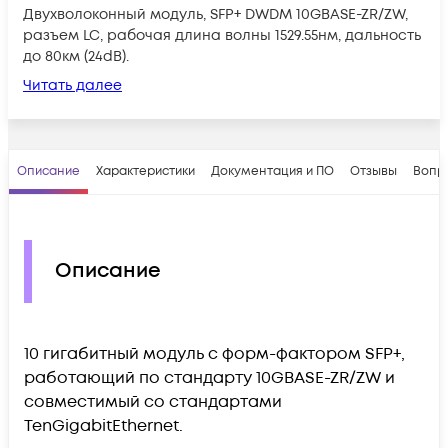
Двухволоконный модуль, SFP+ DWDM 10GBASE-ZR/ZW,
разъем LC, рабочая длина волны 1529.55нм, дальность
до 80км (24dB).
Читать далее
Описание
Характеристики
Документация и ПО
Отзывы
Вопр
Описание
10 гигабитный модуль с форм-фактором SFP+,
работающий по стандарту 10GBASE-ZR/ZW и
совместимый со стандартами
TenGigabitEthernet.