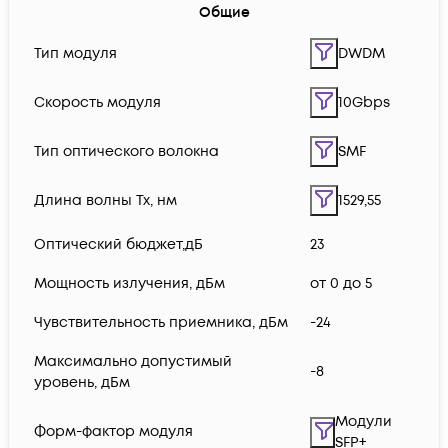
Общие
Тип модуля
DWDM
Скорость модуля
10Gbps
Тип оптического волокна
SMF
Длина волны Tx, нм
1529,55
Оптический бюджет,дБ
23
Мощность излучения, дБм
от 0 до 5
Чувствительность приемника, дБм
-24
Максимально допустимый
-8
уровень, дБм
Модули
Форм-фактор модуля
SFP+