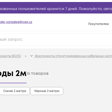
зованных пользователей хранится 7 дней. Пожалуйста,
авто
айн чат
sales@nag.uz
Покупателям
Способы опла
Условия доста
Возврат товар
поненты ВОЛС
Компоненты структурированных кабельных сист
Вопросы и отв
Техническая п
рды 2м
16
товаров
База знаний
Конфигуратор
Синие 2 метра
Чёрные 2 метра