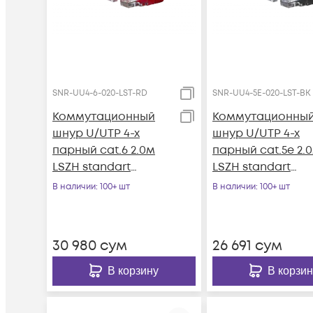
SNR-UU4-6-020-LST-RD
SNR-UU4-5E-020-LST-BK
Коммутационный
Коммутационны
шнур U/UTP 4-х
шнур U/UTP 4-х
парный cat.6 2.0м
парный cat.5e 2.
LSZH standart
LSZH standart
красный
чёрный
В наличии
: 100+ шт
В наличии
: 100+ шт
30 980
сум
26 691
сум
В корзину
В корзин