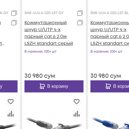
CA-GY
SNR-UU4-6-020-LST-GY
SNR-UU4-6-020-LST-BL
й
Коммутационный
Коммутационн
шнур U/UTP 4-х
шнур U/UTP 4-х
парный cat.6 2.0м
парный cat.6 2.
t
LSZH standart серый
LSZH standart с
В наличии
: 100+ шт
В наличии
: 100+ шт
30 980
сум
30 980
сум
у
В корзину
В корз