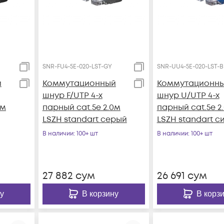
SNR-FU4-5E-020-LST-GY
SNR-UU4-5E-020-LST-B
й
Коммутационный
Коммутационн
шнур F/UTP 4-х
шнур U/UTP 4-х
0м
парный cat.5e 2.0м
парный cat.5e 2
LSZH standart серый
LSZH standart с
В наличии
: 100+ шт
В наличии
: 100+ шт
27 882
сум
26 691
сум
у
В корзину
В корз