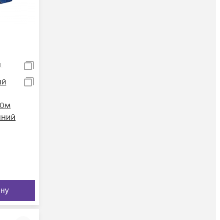
L
ый
.0м
иний
ину