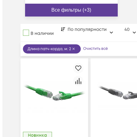
Все фильтры (+3)
По популярности
40
В наличии
Очистить всё
Длина патч-корда, м
:
2
Новинка