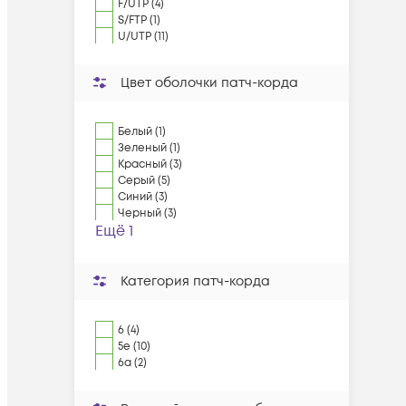
F/UTP (4)
S/FTP (1)
U/UTP (11)
Цвет оболочки патч-корда
Белый (1)
Зеленый (1)
Красный (3)
Серый (5)
Синий (3)
Черный (3)
Ещё 1
Категория патч-корда
6 (4)
5e (10)
6a (2)