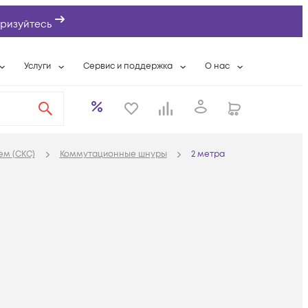
ризуйтесь
Услуги
Сервис и поддержка
О нас
ты
Wi-Fi «под ключ»
Гарантийное обслуживание
О компании
вки
Расширенная гарантия
Разовые выездные работы
Контактная информаци
а
Системная интеграция
Сервисные контракты
Банковские реквизиты
ем (СКС)
Коммутационные шнуры
2 метра
еты
Сервисный центр
Партнеры
оддержка
Техническая поддержка
Новости
Условия оказания услуг
ы