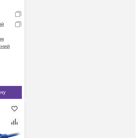
ый
0м
иний
ину