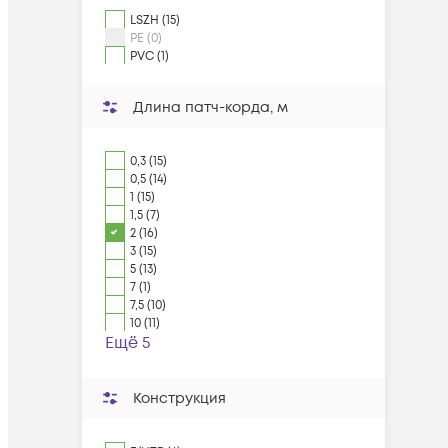
LSZH (15)
PE (0)
PVC (1)
Длина патч-корда, м
0,3 (15)
0,5 (14)
1 (15)
1,5 (7)
2 (16)
3 (15)
5 (13)
7 (1)
7,5 (10)
10 (11)
Ещё 5
Конструкция