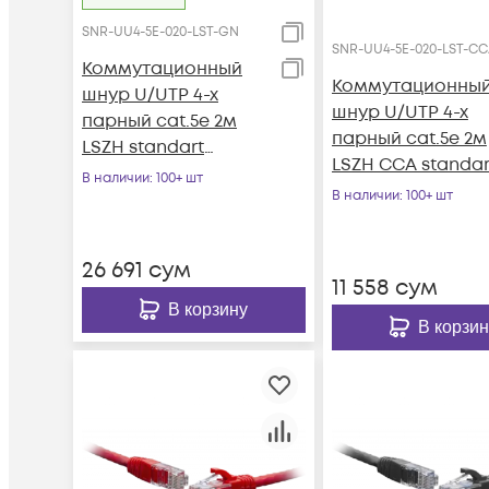
SNR-UU4-5E-020-LST-GN
SNR-UU4-5E-020-LST-C
Коммутационный
Коммутационны
шнур U/UTP 4-х
шнур U/UTP 4-х
парный cat.5e 2м
парный cat.5e 2м
LSZH standart
LSZH CCA standar
зеленый
В наличии
: 100+ шт
серый
В наличии
: 100+ шт
26 691
сум
11 558
сум
В корзину
В корзин