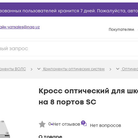
зованных пользователей хранится 7 дней. Пожалуйста,
авто
айн чат
sales@nag.uz
Покупателям
Способы опла
Условия доста
Возврат товар
поненты ВОЛС
Компоненты оптических систем
Оптичес
Вопросы и отв
Техническая п
Кросс оптический для шк
База знаний
на 8 портов SC
Конфигуратор
0
Нет отзывов
Нет вопросов
О товаре