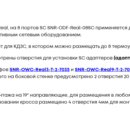
eal, на 8 портов SC SNR-ODF-Real-08SC применяетс
ктивным сетевым оборудованием.
т для КДЗС, в котором можно размещать до 8 термоу
трены отверстия для установки SC адаптеров
(адап
афов
SNR-OWC-Real3-T-2-7035
и
SNR-OWC-Real9-T-2-70
ого на боковой стенке предусмотрено 2 отверстия 20
онтажа на 19" направляющие, для размещения в люб
новании кросса размещено 4 отверстия 4мм для мон