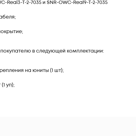
-Real3-T-2-7035 и SNR-OWC-Real9-T-2-7035
абеля;
окрытие;
 покупателю в следующей комплектации:
епления на юниты (1 шт);
1 уп);