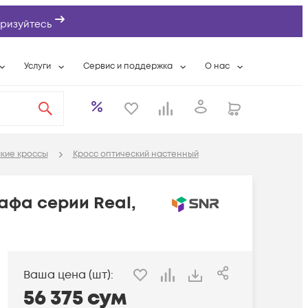
ризуйтесь
Услуги
Сервис и поддержка
О нас
ты
Wi-Fi «под ключ»
Гарантийное обслуживание
О компании
вки
Расширенная гарантия
Разовые выездные работы
Контактная информаци
а
Системная интеграция
Сервисные контракты
Банковские реквизиты
кие кроссы
Кросс оптический настенный
еты
Сервисный центр
Партнеры
оддержка
Техническая поддержка
Новости
афа серии Real,
Условия оказания услуг
ы
Ваша цена (шт):
56 375
сум