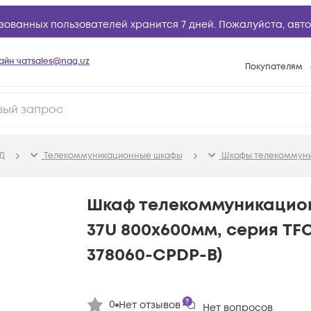
зованных пользователей хранится 7 дней. Пожалуйста,
авто
айн чат
sales@nag.uz
Покупателям
Способы опла
Условия доста
Возврат товар
Д
Телекоммуникационные шкафы
Шкафы телекоммун
Вопросы и отв
Техническая п
Шкаф телекоммуникацио
База знаний
37U 800x600мм, серия TFC
Конфигуратор
378060-CPDP-B)
0
Нет отзывов
Нет вопросов