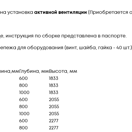
ена установка
активной вентиляции
(Приобретается о
, инструкция по сборке представлена в паспорте.
епежа для оборудования (винт, шайба, гайка - 40 шт.
ина,мм
Глубина, мм
Высота, мм
600
1833
800
1833
1000
1833
600
2055
800
2055
1000
2055
600
2277
800
2277