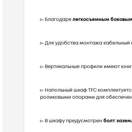
▻ Благодаря
легкосъемным боковым
▻ Для удобства монтажа кабельный в
▻ Вертикальные профили имеют юнито
▻ Напольный шкаф TFC комплектует
роликовыми опорами для обеспече
▻ В шкафу предусмотрен
болт зазем