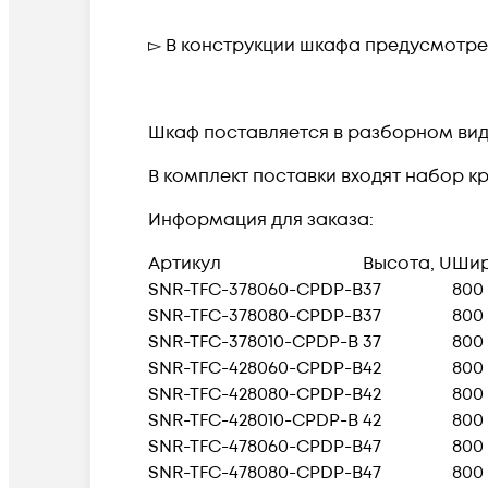
▻ В конструкции шкафа предусмотр
Шкаф поставляется в разборном виде
В комплект поставки входят набор кр
Информация для заказа:
Артикул
Высота, U
Шир
SNR-TFC-378060-CPDP-B
37
800
SNR-TFC-378080-CPDP-B
37
800
SNR-TFC-378010-CPDP-B
37
800
SNR-TFC-428060-CPDP-B
42
800
SNR-TFC-428080-CPDP-B
42
800
SNR-TFC-428010-CPDP-B
42
800
SNR-TFC-478060-CPDP-B
47
800
SNR-TFC-478080-CPDP-B
47
800