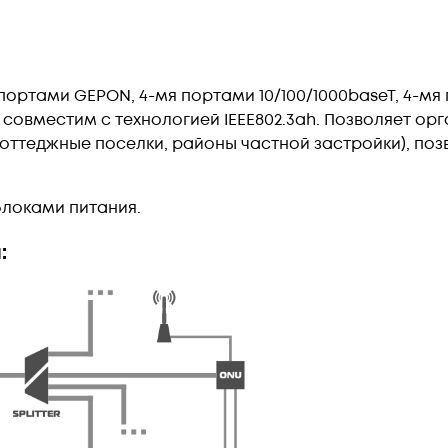
 16 портами GEPON, 4-мя портами 10/100/1000baseT, 4-мя
совместим с технологией IEEE802.3ah. Позволяет орг
ттеджные поселки, районы частной застройки), позв
блоками питания.
: