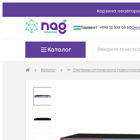
Корзина неавтори
Ташкент
+998 55 508 06 60
Онл
Каталог
Каталог
Системы оптического транспорта