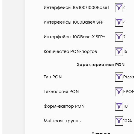
Интерфейсы 10/100/1000BaseT
4
Интерфейсы 1000BaseX SFP
4
Интерфейсы 10GBase-X SFP+
2
Количество PON-портов
16
Характеристики PON
Тип PON
Pizz
Технология PON
EPON
Форм-фактор PON
1U
Multicast-группы
1024