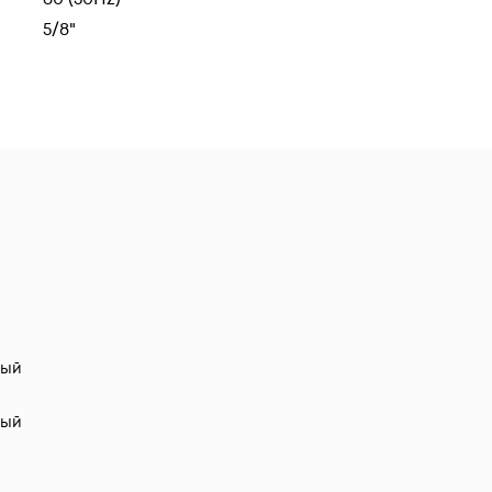
5/8"
ный
ный