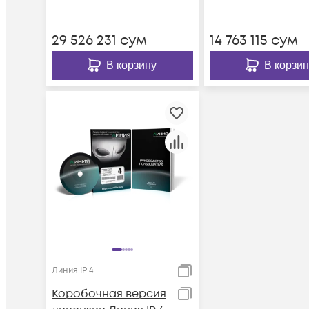
аудио - 64, до 25 к/с
аудио - 32, до 25 
на канал.
на канал.
29 526 231
сум
14 763 115
сум
В корзину
В корзин
Линия IP 4
Коробочная версия