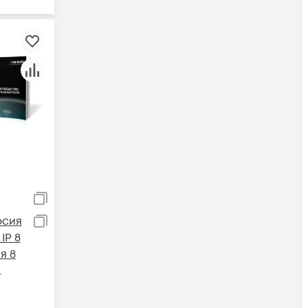
рсия
IP 8
я 8
 8,