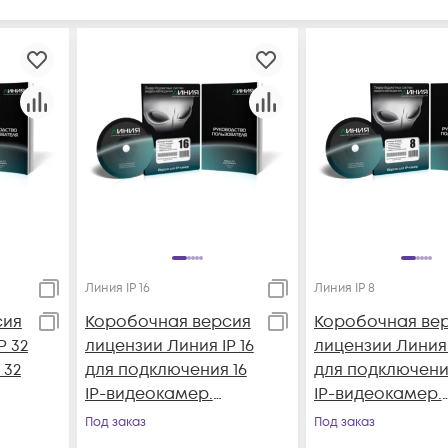
Линия IP 16
Линия IP 8
сия
Коробочная версия
Коробочная ве
P 32
лицензии Линия IP 16
лицензии Линия 
 32
для подключения 16
для подключени
IP-видеокамер.
IP-видеокамер.
Количество
Количество
Под заказ
Под заказ
32,
каналов: видео - 16,
каналов: видео -