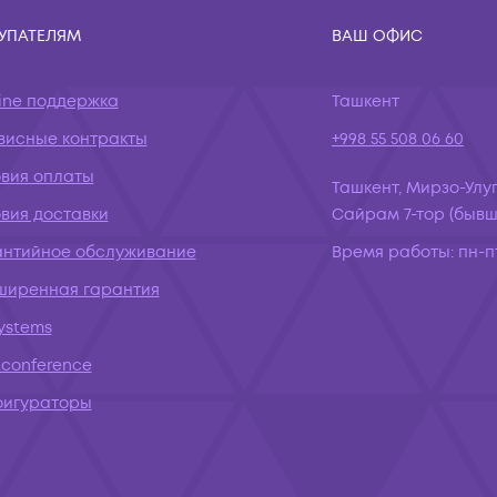
УПАТЕЛЯМ
ВАШ ОФИС
ine поддержка
Ташкент
висные контракты
+998 55 508 06 60
овия оплаты
Ташкент, Мирзо-Улуг
вия доставки
Сайрам 7-тор (бывш.
антийное обслуживание
Время работы:
пн-пт
ширенная гарантия
systems
conference
фигураторы