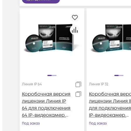
Линия IP 64
Линия IP 32
Коробочная версия
Коробочная вер
лицензии Линия IP
лицензии Линия I
64 для подключения
для подключения
64 IP-видеокамер.
IP-видеокамер.
Количество
Количество
Под заказ
Под заказ
каналов: видео - 64,
каналов: видео - 