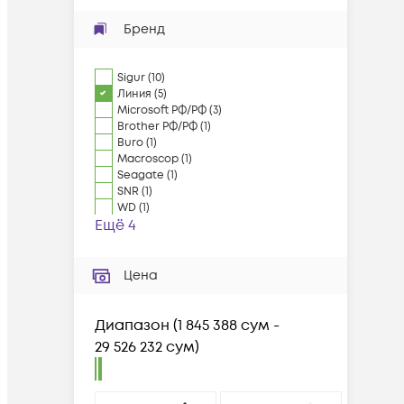
Бренд
Sigur
(
10
)
Линия
(
5
)
Microsoft РФ/РФ
(
3
)
Brother РФ/РФ
(
1
)
Buro
(
1
)
Macroscop
(
1
)
Seagate
(
1
)
SNR
(
1
)
WD
(
1
)
Ещё 4
Цена
Диапазон
(
1 845 388 сум -
29 526 232 сум
)