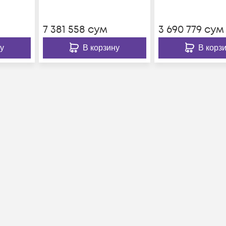
к/с
аудио - 16, до 25 к/с
аудио - 8, до 25 
на канал.
на канал.
7 381 558
сум
3 690 779
сум
у
В корзину
В корз