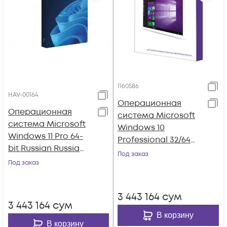
1160586
HAV-00164
Операционная
Операционная
система Microsoft
система Microsoft
Windows 10
Windows 11 Pro 64-
Professional 32/64
bit Russian Russia
bit SP2 Rus Only USB
Под заказ
Only USB
Под заказ
RS (HAV-00105)
3 443 164
сум
3 443 164
сум
В корзину
В корзину