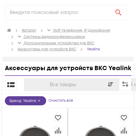
Каталог
VoIP телефония, IP домофония
Системы видеоконференцсвязи
Дополнительные устройства для ВКС
Аксессуары для устройств ВКС
Yealink
Аксессуары для устройств ВКС Yealink
По популярности
Все товары
В 
Очистить всё
Бренд
:
Yealink