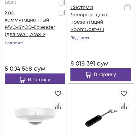
1303113
Система
Хаб
беспроводных
коммутационный
презентаций
MVC-BYOD-Extender
RoomCast-011
(для MVC, AMS-2
(RoomCast, WPP30,
Под заказ
года)
Под заказ
AMS 2 года)
8 018 391
сум
5 004 568
сум
В корзину
В корзину