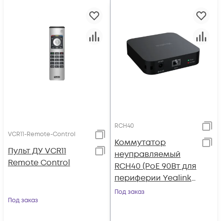
RCH40
VCR11-Remote-Control
Коммутатор
Пульт ДУ VCR11
неуправляемый
Remote Control
RCH40 (PoE 90Вт для
периферии Yealink,
4 порта PoE GE, AMS
Под заказ
Под заказ
- 2 года)