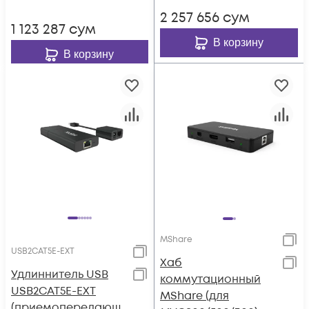
2 257 656
сум
1 123 287
сум
В корзину
В корзину
MShare
USB2CAT5E-EXT
Хаб
Удлиннитель USB
коммутационный
USB2CAT5E-EXT
MShare (для
(приемопередающ