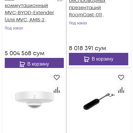
беспроводных
коммутационный
презентаций
MVC-BYOD-Extender
RoomCast-011
(для MVC, AMS-2
(RoomCast, WPP30,
Под заказ
года)
Под заказ
AMS 2 года)
8 018 391
сум
5 004 568
сум
В корзину
В корзину