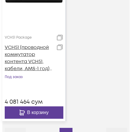
VCH51 Package
VCH51 (проводной
коммутатор
контента VCH51,
кабели, AMS-1 год)
для
Под заказ
VC880/800/500/200/
M400/M600/M800
4 081 464
сум
В корзину