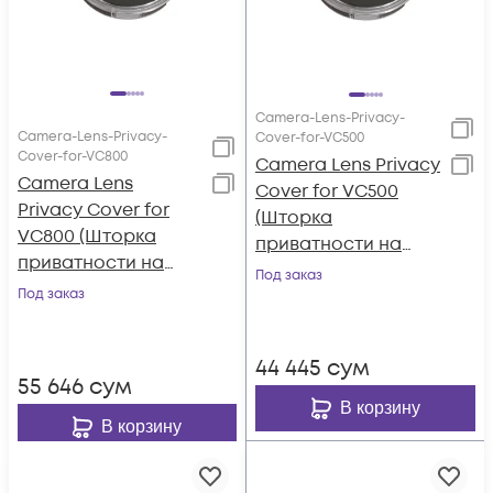
Camera-Lens-Privacy-
Camera-Lens-Privacy-
Cover-for-VC500
Cover-for-VC800
Camera Lens Privacy
Camera Lens
Cover for VC500
Privacy Cover for
(Шторка
VC800 (Шторка
приватности на
приватности на
объектив для
Под заказ
объектив для
Под заказ
VC500/UVC50)
VC800/VCC22/UVC8
0)
44 445
сум
55 646
сум
В корзину
В корзину