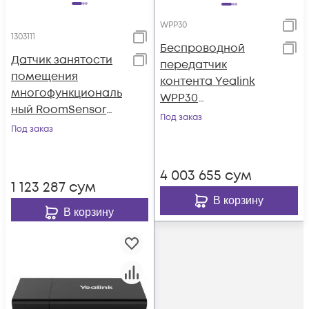
WPP30
1303111
Беспроводной
Датчик занятости
передатчик
помещения
контента Yealink
многофункциональ
WPP30
ный RoomSensor
(беспроводной
Под заказ
(AMS - 2 года)
Под заказ
передатчик
контента и BYOD
для терминалов
4 003 655
сум
Yealink, AMS-2 года)
1 123 287
сум
В корзину
В корзину