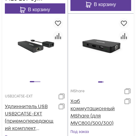
В корзину
В корзину
MShare
USB2CAT5E-EXT
Хаб
Удлиннитель USB
коммутационный
USB2CAT5E-EXT
MShare (для
(приемопередающ
MVC800/500/300)
ий комплект,
Под заказ
адаптер