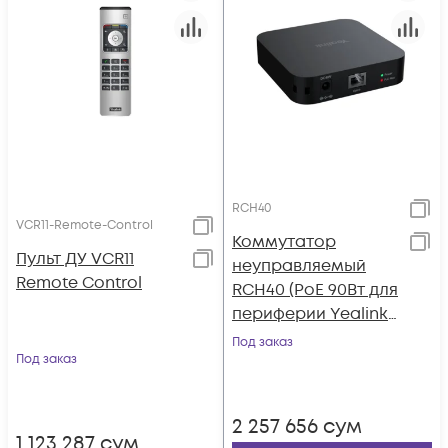
RCH40
VCR11-Remote-Control
Коммутатор
Пульт ДУ VCR11
неуправляемый
Remote Control
RCH40 (PoE 90Вт для
периферии Yealink,
4 порта PoE GE, AMS
Под заказ
Под заказ
- 2 года)
2 257 656
сум
1 123 287
сум