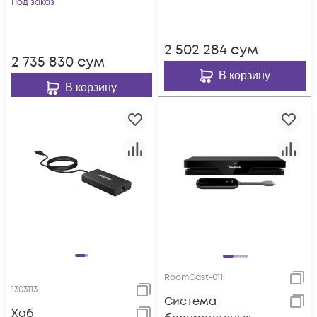
Под заказ
электропитания,
AMS-2 года)
2 502 284
сум
2 735 830
сум
В корзину
В корзину
RoomCast-011
1303113
Система
Хаб