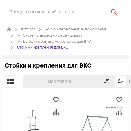
Каталог
VoIP телефония, IP домофония
Системы видеоконференцсвязи
Дополнительные устройства для ВКС
Стойки и крепления для ВКС
Стойки и крепления для ВКС
По популярности
Все товары
В 