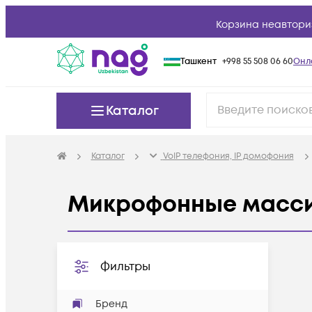
Корзина неавтори
Ташкент
+998 55 508 06 60
Онл
Каталог
Каталог
VoIP телефония, IP домофония
Микрофонные масси
Фильтры
Бренд