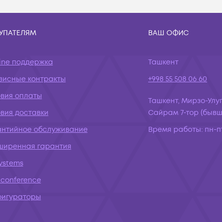
УПАТЕЛЯМ
ВАШ ОФИС
ine поддержка
Ташкент
висные контракты
+998 55 508 06 60
овия оплаты
Ташкент, Мирзо-Улуг
вия доставки
Сайрам 7-тор (бывш.
антийное обслуживание
Время работы:
пн-пт
ширенная гарантия
systems
conference
фигураторы