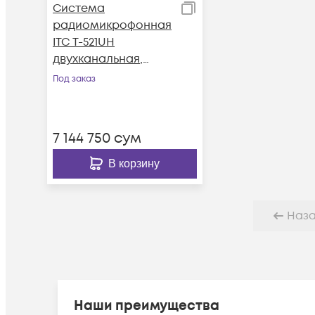
Система
радиомикрофонная
ITC T-521UH
двухканальная,
приёмник + 2 ручных
Под заказ
микрофона
7 144 750
сум
В корзину
Наз
Наши преимущества