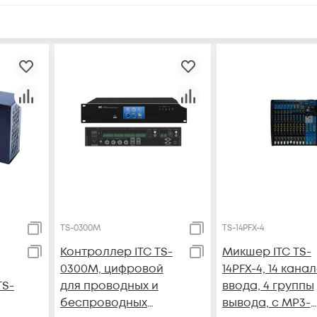
TS-0300M
TS-14PFX-4
Контроллер ITC TS-
Микшер ITC TS-
0300M, цифровой
14PFX-4, 14 кана
TS-
для проводных и
ввода, 4 группы
беспроводных
вывода, с MP3-