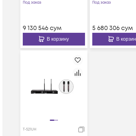
разъемов
Под заказ
Под заказ
9 130 546
сум
5 680 306
сум
В корзину
В корзин
T-521UH