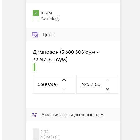
ITC
(
5
)
Yealink
(
3
)
Цена
Диапазон
(
5 680 306 сум -
32 617 160 сум
)
Акустическая дальность, м
6 (0)
6 (360°) (0)