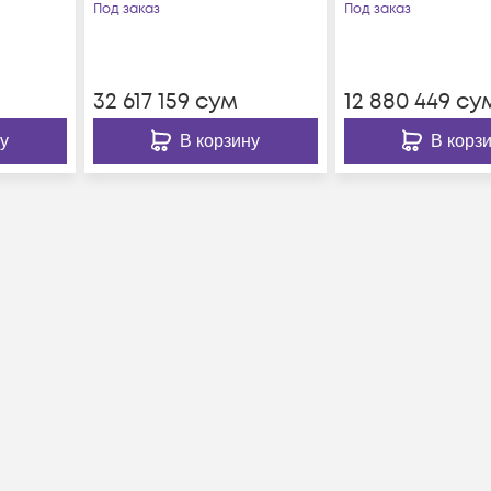
конференц-систем
плеером и 24-
Под заказ
Под заказ
битным DSP
32 617 159
сум
12 880 449
су
у
В корзину
В корз