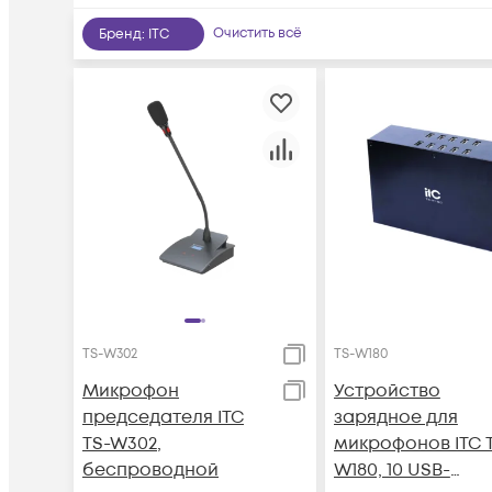
Очистить всё
Бренд
:
ITC
TS-W302
TS-W180
Микрофон
Устройство
председателя ITC
зарядное для
TS-W302,
микрофонов ITC 
беспроводной
W180, 10 USB-