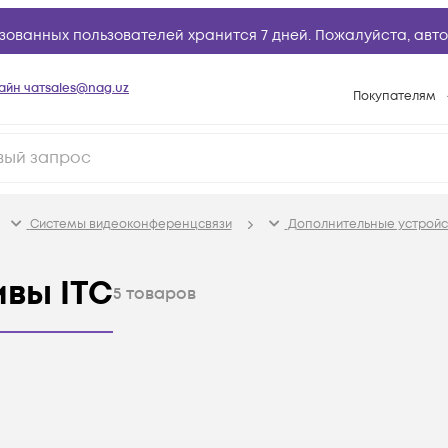
зованных пользователей хранится 7 дней. Пожалуйста,
авто
айн чат
sales@nag.uz
Покупателям
Способы опла
Условия доста
Возврат товар
Системы видеоконференцсвязи
Дополнительные устройс
Вопросы и отв
Техническая п
вы ITC
5
товаров
База знаний
Конфигуратор