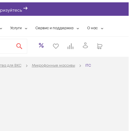
ризуйтесь
Услуги
Сервис и поддержка
О нас
ты
Wi-Fi «под ключ»
Гарантийное обслуживание
О компании
вки
Расширенная гарантия
Разовые выездные работы
Контактная информаци
а
Системная интеграция
Сервисные контракты
Банковские реквизиты
тва для ВКС
Микрофонные массивы
ITC
еты
Сервисный центр
Партнеры
оддержка
Техническая поддержка
Новости
Условия оказания услуг
ы