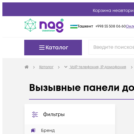
Корзина неавтори
Ташкент
+998 55 508 06 60
Онл
Каталог
Каталог
VoIP телефония, IP домофония
Вызывные панели д
Фильтры
Бренд