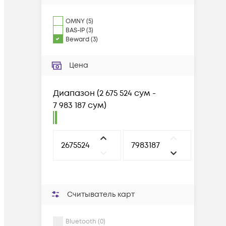
OMNY
(
5
)
BAS-IP
(
3
)
Beward
(
3
)
Цена
Диапазон
(
2 675 524 сум -
7 983 187 сум
)
Считыватель карт
Bluetooth (0)