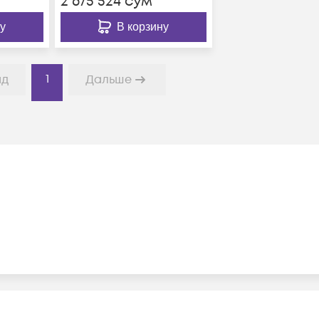
2 675 524
сум
у
В корзину
1
ад
Дальше