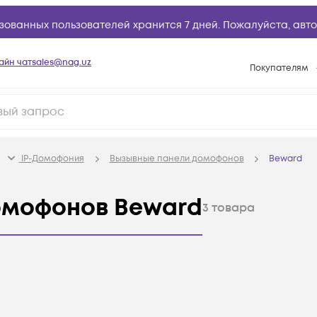
зованных пользователей хранится 7 дней. Пожалуйста,
авто
айн чат
sales@nag.uz
Покупателям
Способы опла
Условия доста
Возврат товар
IP-Домофония
Вызывные панели домофонов
Beward
Вопросы и отв
Техническая п
омофонов Beward
3
товара
База знаний
Конфигуратор