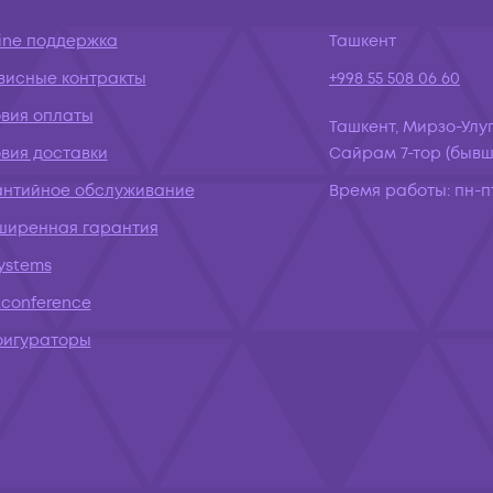
ine поддержка
Ташкент
висные контракты
+998 55 508 06 60
овия оплаты
Ташкент, Мирзо-Улуг
вия доставки
Сайрам 7-тор (бывш.
антийное обслуживание
Время работы:
пн-пт
ширенная гарантия
systems
conference
фигураторы