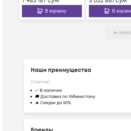
7 983 187
сум
5 032 881
сум
В корзину
В корзин
Наз
Наши преимущества
Ответов:
1
✅ В наличии
🚚 Доставка по Узбекистану
🔥 Скидки до 50%
Бренды