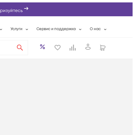
ризуйтесь
Услуги
Сервис и поддержка
О нас
ты
Wi-Fi «под ключ»
Гарантийное обслуживание
О компании
вки
Расширенная гарантия
Разовые выездные работы
Контактная информаци
а
Системная интеграция
Сервисные контракты
Банковские реквизиты
еты
Сервисный центр
Партнеры
оддержка
Техническая поддержка
Новости
Условия оказания услуг
ы