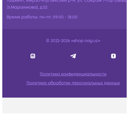
Ташкент, Мирзо-Улугбекский р-н, ул. Сайрам 7-тор (бывш.
Э.Мараимова), д.52
Время работы:
пн-пт, 09:00 - 18:00
© 2022-2026 «shop.nag.uz»
Политика конфиденциальности
Политика обработки персональных данных