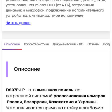
установленная microSDHC (от 4 ГБ), встроенный
динамик и микрофон, подключение исполнительного
устройства, антивандальное исполнение
Читать далее
Описание
Характеристики
Документация и ПО
Отзывы
Вопр
Описание
DS07P-LP
- это
вызывная панель
со
встроенной системой
распознавания номеров
России, Белорусии, Казахстана и Украины
.
Устанавливается прямо на стойку шлагбаума