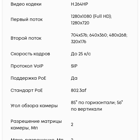
Видео кодеки
H.264HP
1280х1080 (Full HD);
Первый поток
1280x720
704x576; 640x360; 480x268;
Второй поток
320x176
Скорость кадров
До 25 к/с
Протокол VoIP
SIP
Поддержка PoE
Да
Cтандарт PoE
802.3af
85° по горизонтали; 56°
Угол обзора камеры
по вертикали
Разрешение матрицы
2
камеры, Мп