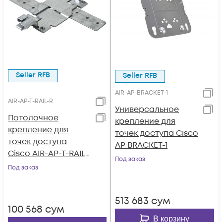
Seller RFB
Seller RFB
AIR-AP-BRACKET-1
AIR-AP-T-RAIL-R
Универсальное
Потолочное
крепление для
крепление для
точек доступа Cisco
точек доступа
AP BRACKET-1
Cisco AIR-AP-T-RAIL-
Под заказ
R
Под заказ
513 683
сум
100 568
сум
В корзину