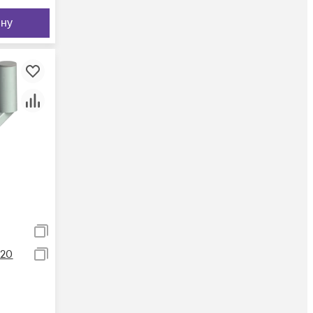
ину
20