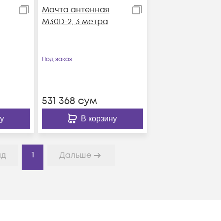
Мачта антенная
M30D-2, 3 метра
Под заказ
531 368
сум
у
В корзину
1
ад
Дальше