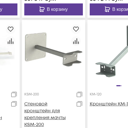
у
В корзину
В корз
KSM-200
KM-120
Стеновой
Кронштейн KM-1
кронштейн для
н
крепления мачты
KSM-200