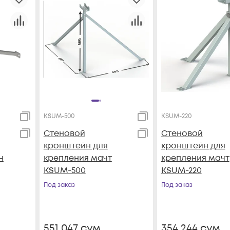
KSUM-500
KSUM-220
Стеновой
Стеновой
кронштейн для
кронштейн для
н
крепления мачт
крепления мачт
KSUM-500
KSUM-220
Под заказ
Под заказ
551 047
сум
354 244
сум