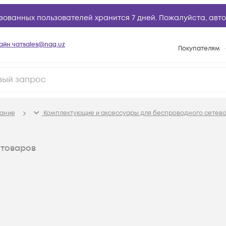
зованных пользователей хранится 7 дней. Пожалуйста,
авто
айн чат
sales@nag.uz
Покупателям
Способы опла
Условия доста
Возврат товар
ание
Комплектующие и аксессуары для беспроводного сетев
Вопросы и отв
Техническая п
товаров
База знаний
Конфигуратор