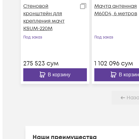
Стеновой
Мачта антенная
кронштейн для
M60D4, 6 метров
крепления мачт
KSUM-220M
Под заказ
Под заказ
275 523
сум
1 102 096
сум
В корзину
В корзин
Наз
Наши преимущества