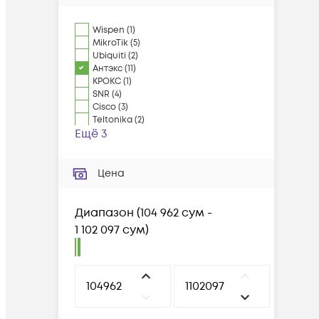
Wispen
(
1
)
MikroTik
(
5
)
Ubiquiti
(
2
)
Антэкс
(
11
)
КРОКС
(
1
)
SNR
(
4
)
Cisco
(
3
)
Teltonika
(
2
)
Ещё 3
Цена
Диапазон
(
104 962 сум -
1 102 097 сум
)