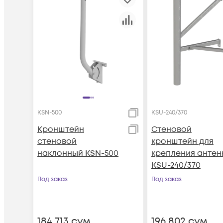
KSN-500
KSU-240/370
Кронштейн
Стеновой
стеновой
кронштейн для
наклонный KSN-500
крепления антен
KSU-240/370
Под заказ
Под заказ
184 713
сум
196 802
сум