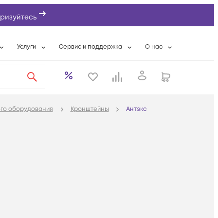
ризуйтесь
Услуги
Сервис и поддержка
О нас
ты
Wi-Fi «под ключ»
Гарантийное обслуживание
О компании
вки
Расширенная гарантия
Разовые выездные работы
Контактная информаци
а
Системная интеграция
Сервисные контракты
Банковские реквизиты
ого оборудования
Кронштейны
Антэкс
еты
Сервисный центр
Партнеры
оддержка
Техническая поддержка
Новости
Условия оказания услуг
ы