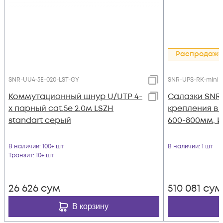
Распродажа
SNR-UU4-5E-020-LST-GY
SNR-UPS-RK-mini
Коммутационный шнур U/UTP 4-
Cалазки SNR-
х парный cat.5e 2.0м LSZH
крепления в 
standart серый
600-800мм, 
В наличии
: 100+ шт
В наличии
: 1 шт
Транзит
: 10+ шт
26 626
сум
510 081
сум
В корзину