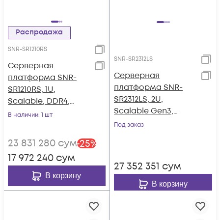
Распродажа
SNR-SR1210RS
SNR-SR2312LS
Серверная
Серверная
платформа SNR-
платформа SNR-
SR1210RS, 1U,
SR2312LS, 2U,
Scalable, DDR4,
Scalable Gen3,
10xHDD,
В наличии
: 1 шт
DDR4, 12xHDD,
резервируемый БП
Под заказ
резервируемый БП
23 831 280
сум
-
25
%
17 972 240
сум
27 352 351
сум
В корзину
В корзину