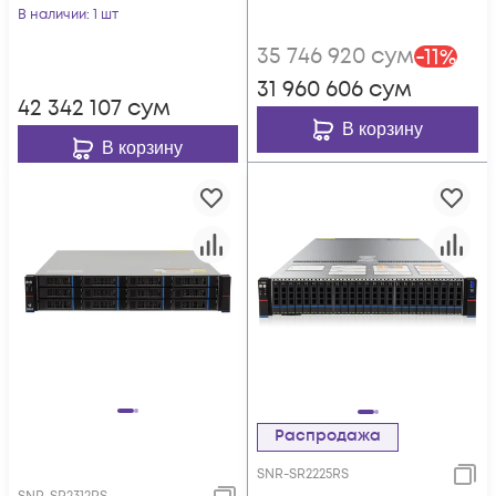
DDR5,
резервируемый БП
В наличии
: 1 шт
10xSATA/SAS/NVMe,
35 746 920
сум
-
11
%
резервируемый БП
31 960 606
сум
42 342 107
сум
В корзину
В корзину
Распродажа
SNR-SR2225RS