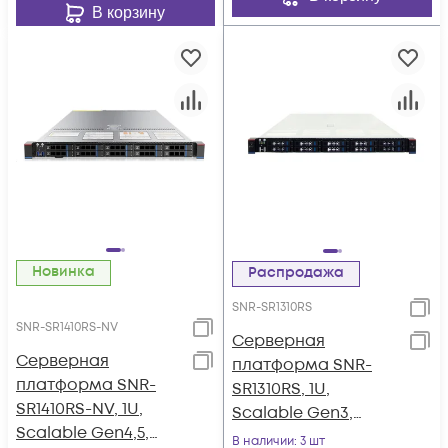
В корзину
Новинка
Распродажа
SNR-SR1310RS
SNR-SR1410RS-NV
Серверная
Серверная
платформа SNR-
платформа SNR-
SR1310RS, 1U,
SR1410RS-NV, 1U,
Scalable Gen3,
Scalable Gen4,5,
DDR4, 10xHDD,
В наличии
: 3 шт