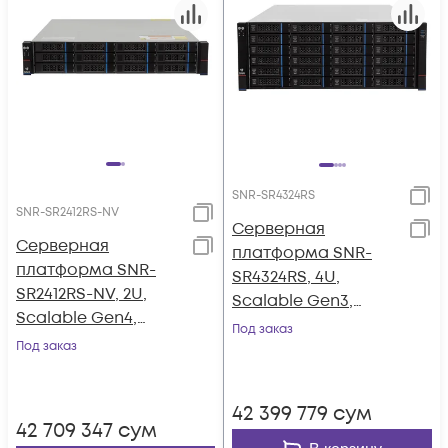
SNR-SR4324RS
SNR-SR2412RS-NV
Серверная
Серверная
платформа SNR-
платформа SNR-
SR4324RS, 4U,
SR2412RS-NV, 2U,
Scalable Gen3,
Scalable Gen4,
DDR4, 24xHDD,
Под заказ
DDR5,
Под заказ
резервируемый БП
12xSATA/SAS/NVMe,
резервируемый БП
42 399 779
сум
42 709 347
сум