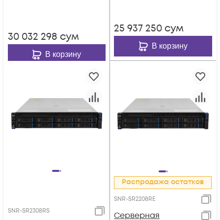
резервируемый БП
25 937 250
сум
30 032 298
сум
В корзину
В корзину
Распродажа остатков
SNR-SR2208RE
SNR-SR2308RS
Серверная