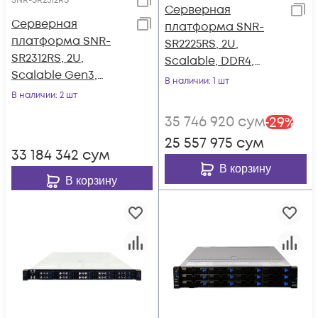
SNR-SR2312RS
Серверная
Серверная
платформа SNR-
платформа SNR-
SR2225RS, 2U,
SR2312RS, 2U,
Scalable, DDR4,
Scalable Gen3,
25xHDD,
В наличии
: 1 шт
DDR4, 12xHDD,
резервируемый БП
В наличии
: 2 шт
резервируемый БП
35 746 920
сум
-
29
%
25 557 975
сум
33 184 342
сум
В корзину
В корзину