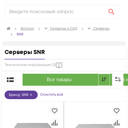
Каталог
Серверы и СХД
Серверы
SNR
Серверы SNR
Техническая информация (
3
)
По популярности
Все товары
В 
Очистить всё
Бренд
:
SNR