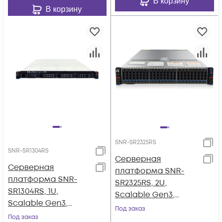
В корзину
В корзину
SNR-SR2325RS
SNR-SR1304RS
Серверная
Серверная
платформа SNR-
платформа SNR-
SR2325RS, 2U,
SR1304RS, 1U,
Scalable Gen3,
Scalable Gen3,
DDR4, 25xHDD,
Под заказ
DDR4, 4xHDD,
Под заказ
резервируемый БП