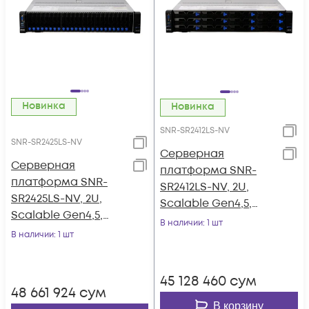
Новинка
Новинка
SNR-SR2412LS-NV
SNR-SR2425LS-NV
Серверная
Серверная
платформа SNR-
платформа SNR-
SR2412LS-NV, 2U,
SR2425LS-NV, 2U,
Scalable Gen4,5,
Scalable Gen4,5,
DDR5, 12xHDD,
В наличии
: 1 шт
DDR5, 24xHDD,
В наличии
: 1 шт
резервируемый БП
резервируемый БП
45 128 460
сум
48 661 924
сум
В корзину