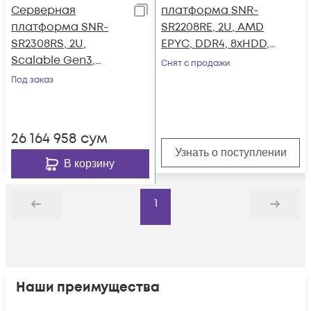
Серверная
платформа SNR-
платформа SNR-
SR2208RE, 2U, AMD
SR2308RS, 2U,
EPYC, DDR4, 8xHDD,
Scalable Gen3,
резервируемый БП
Снят с продажи
DDR4, 8xHDD,
Под заказ
резервируемый БП
26 164 958
сум
Узнать о поступлении
В корзину
1
Назад
Дальше
Наши преимущества