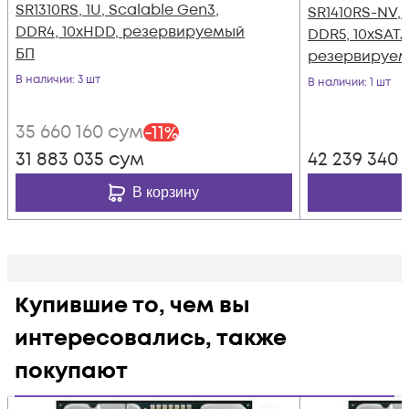
SR1310RS, 1U, Scalable Gen3,
SR1410RS-NV, 
DDR4, 10xHDD, резервируемый
DDR5, 10xSAT
БП
резервируем
В наличии
: 3 шт
В наличии
: 1 шт
35 660 160
сум
-
11
%
31 883 035
сум
42 239 340
В корзину
Купившие то, чем вы
интересовались, также
покупают