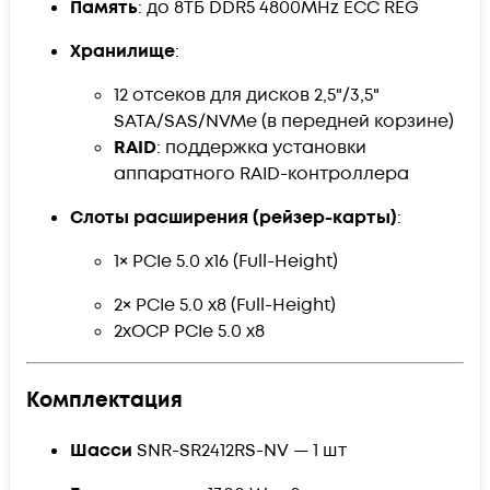
Память
: до 8ТБ DDR5 4800MHz ECC REG
Хранилище
:
12 отсеков для дисков 2,5"/3,5"
SATA/SAS/NVMe (в передней корзине)
RAID
: поддержка установки
аппаратного RAID-контроллера
Слоты расширения (рейзер-карты)
:
1× PCIe 5.0 x16 (Full-Height)
2× PCIe 5.0 x8 (Full-Height)
2xOCP PCIe 5.0 x8
Комплектация
Шасси
SNR-SR2412RS-NV — 1 шт