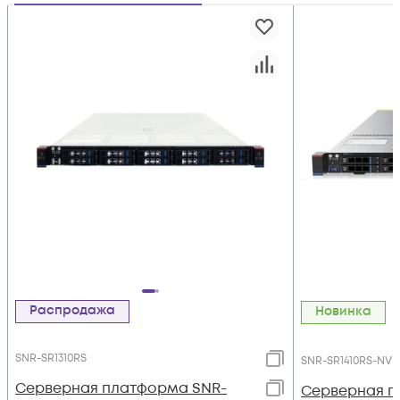
Распродажа
Новинка
SNR-SR1310RS
SNR-SR1410RS-NV
Серверная платформа SNR-
Серверная п