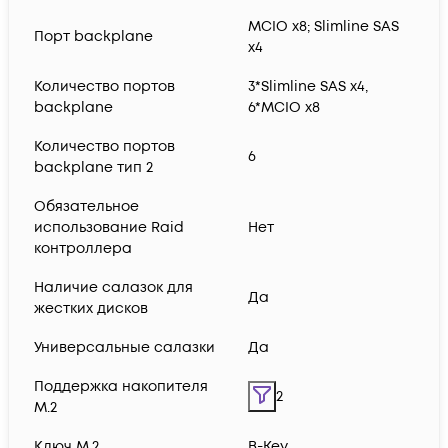
MCIO x8; Slimline SAS
Порт backplane
x4
Количество портов
3*Slimline SAS x4,
backplane
6*MCIO x8
Количество портов
6
backplane тип 2
Обязательное
использование Raid
Нет
контроллера
Наличие салазок для
Да
жестких дисков
Универсальные салазки
Да
Поддержка накопителя
2
M.2
Ключ M.2
B-Key