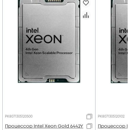
PK8071305120500
PK8071305120102
Процессор Intel Xeon Gold 6442Y
Процессор In