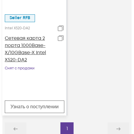
Seller RFB
Intel X520-DA2
Сетевая карта 2
порта 1000Base-
X/10GBase-X Intel
X520-DA2
Снят с продажи
Узнать о поступлении
1
Назад
Дальше