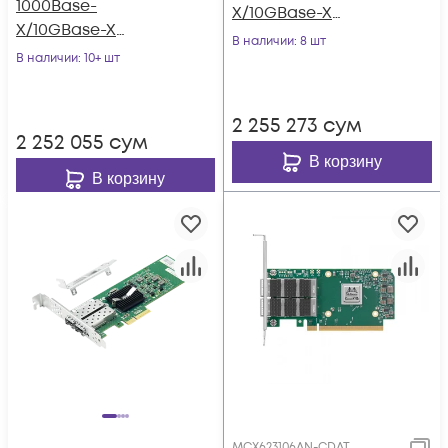
1000Base-
X/10GBase-X
X/10GBase-X
LREC9802BF-2SFP+
В наличии
: 8 шт
LREC9812BF-2SFP+
В наличии
: 10+ шт
2 255 273
сум
2 252 055
сум
В корзину
В корзину
MCX623106AN-CDAT