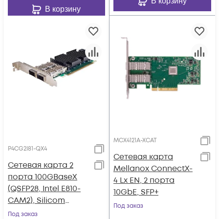
В корзину
В корзину
MCX4121A-XCAT
P4CG2I81-QX4
Сетевая карта
Сетевая карта 2
Mellanox ConnectX-
порта 100GBaseX
4 Lx EN, 2 порта
(QSFP28, Intel E810-
10GbE, SFP+
CAM2), Silicom
Под заказ
P4CG2I81-QX4
Под заказ