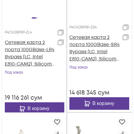
P4CG2BPI81-ZS4
P4CG2BPI81-ZL4
Сетевая карта 2
Сетевая карта 2
порта 100GBase-SR4
порта 100GBase-LR4
Bypass (LC, Intel
Bypass (LC, Intel
E810-CAM2), Silicom
E810-CAM2), Silicom
P4CG2BPI81-ZS4
Под заказ
P4CG2BPI81-ZL4
Под заказ
14 618 345
сум
19 116 261
сум
В корзину
В корзину