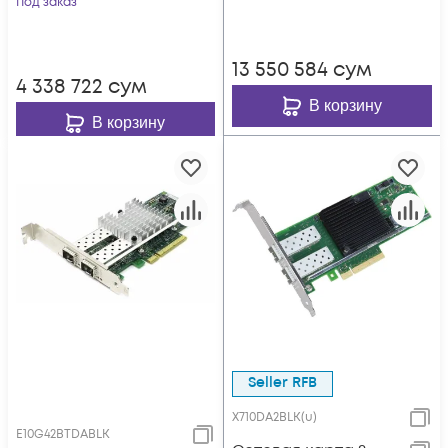
Под заказ
XR
13 550 584
сум
4 338 722
сум
В корзину
В корзину
Seller RFB
X710DA2BLK(u)
E10G42BTDABLK