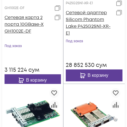
P425G2SN1-XR-E1
GH1002E-DF
Сетевой адаптер
Сетевая карта 2
Silicom Phantom
порта 10GBase-X
Lake P425G2SN1-XR-
GH1002E-DF
E1
Под заказ
Под заказ
28 852 530
сум
3 115 224
сум
В корзину
В корзину