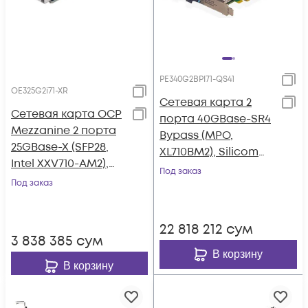
PE340G2BPI71-QS41
OE325G2i71-XR
Сетевая карта 2
Сетевая карта OCP
порта 40GBase-SR4
Mezzanine 2 порта
Bypass (MPO,
25GBase-X (SFP28,
XL710BM2), Silicom
Intel XXV710-AM2),
PE340G2BPI71-QS41
Под заказ
Silicom OE325G2i71-
Под заказ
XR
22 818 212
сум
3 838 385
сум
В корзину
В корзину