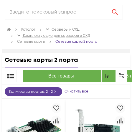
Каталог
Серверы и СХД
Комплектующие для серверов и СХД
Сетевые карты
Cетевая карта 2 порта
Cетевые карты 2 порта
По популярности
Все товары
В 
Очистить всё
Количество портов
:
2 - 2