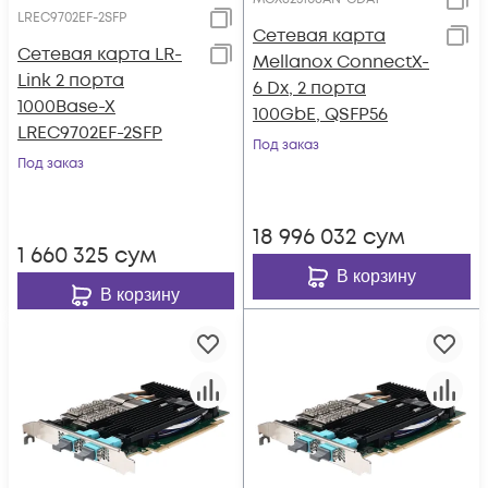
LREC9702EF-2SFP
Сетевая карта
Сетевая карта LR-
Mellanox ConnectX-
Link 2 порта
6 Dx, 2 порта
1000Base-X
100GbE, QSFP56
LREC9702EF-2SFP
Под заказ
Под заказ
18 996 032
сум
1 660 325
сум
В корзину
В корзину