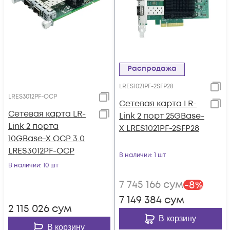
Распродажа
LRES1021PF-2SFP28
LRES3012PF-OCP
Сетевая карта LR-
Сетевая карта LR-
Link 2 порт 25GBase-
Link 2 порта
X LRES1021PF-2SFP28
10GBase-X OCP 3.0
LRES3012PF-OCP
В наличии
: 1 шт
В наличии
: 10 шт
7 745 166
сум
-
8
%
7 149 384
сум
2 115 026
сум
В корзину
В корзину