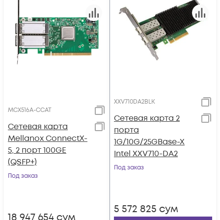
XXV710DA2BLK
MCX516A-CCAT
Сетевая карта 2
Сетевая карта
порта
Mellanox ConnectX-
1G/10G/25GBase-X
5, 2 порт 100GE
Intel XXV710-DA2
(QSFP+)
Под заказ
Под заказ
5 572 825
сум
18 947 654
сум