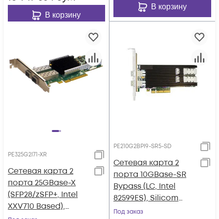
В корзину
В корзину
PE210G2BPI9-SR5-SD
PE325G2I71-XR
Сетевая карта 2
Сетевая карта 2
порта 10GBase-SR
порта 25GBase-X
Bypass (LC, Intel
(SFP28/zSFP+, Intel
82599ES), Silicom
XXV710 Based),
PE210G2BPI9-SR5-SD
Под заказ
Silicom PE325G2I71-