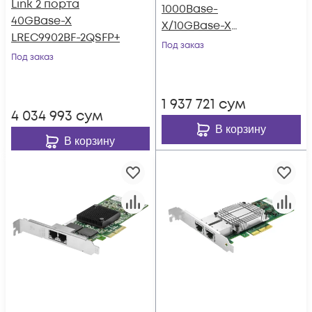
Link 2 порта
1000Base-
40GBase-X
X/10GBase-X
LREC9902BF-2QSFP+
LREC6822XF-2SFP+
Под заказ
Под заказ
1 937 721
сум
4 034 993
сум
В корзину
В корзину