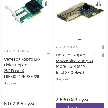
OE310G2I71EU-XR
LRES1026PF-2SFP28
Сетевая карта OCP
Сетевая карта LR-
Mezzanine 2 порта
Link 2 порта
10GBase-X (SFP+,
25GBase-X
Intel X710-BM2),
LRES1026PF-2SFP28
Silicom
Под заказ
Под заказ
OE310G2I71EU-XR
3 590 063
сум
8 012 195
сум