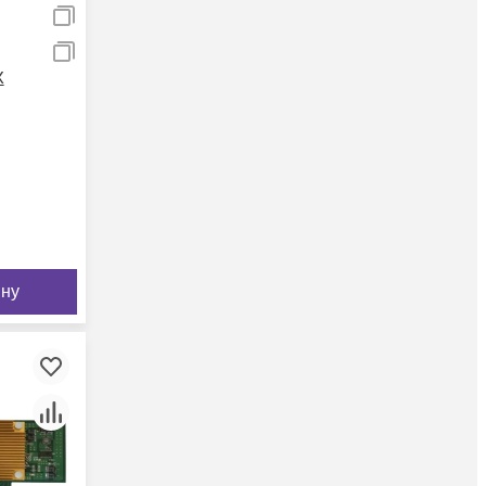
X
ину