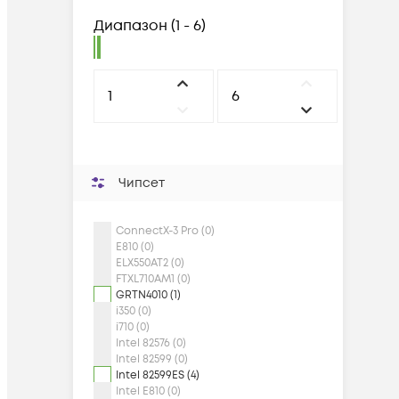
Диапазон
(
1 - 6
)
Чипсет
ConnectX-3 Pro (0)
E810 (0)
ELX550AT2 (0)
FTXL710AM1 (0)
GRTN4010 (1)
i350 (0)
i710 (0)
Intel 82576 (0)
Intel 82599 (0)
Intel 82599ES (4)
Intel E810 (0)