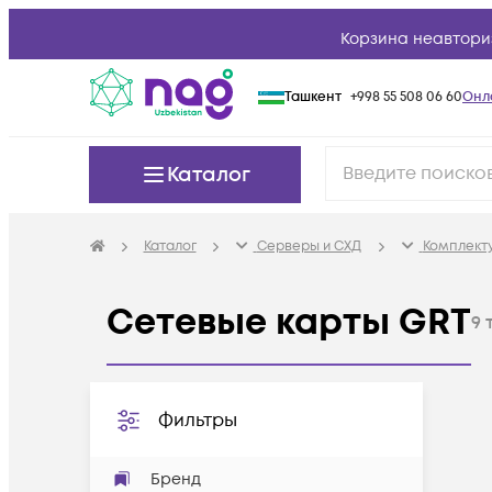
Корзина неавтори
Ташкент
+998 55 508 06 60
Онл
Каталог
Каталог
Серверы и СХД
Комплект
Сетевые карты GRT
9
Фильтры
Бренд