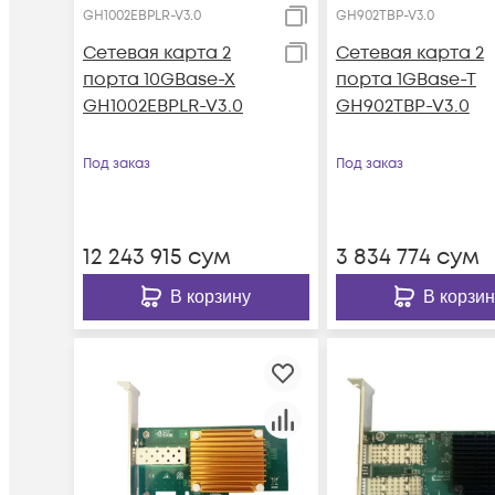
GH1002EBPLR-V3.0
GH902TBP-V3.0
Сетевая карта 2
Сетевая карта 2
порта 10GBase-X
порта 1GBase-T
GH1002EBPLR-V3.0
GH902TBP-V3.0
Под заказ
Под заказ
12 243 915
сум
3 834 774
сум
В корзину
В корзин