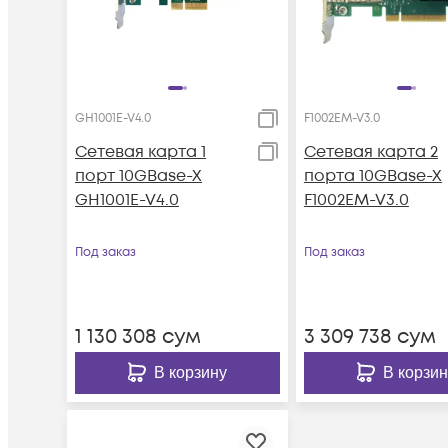
GH1001E-V4.0
F1002EM-V3.0
Сетевая карта 1
Сетевая карта 2
порт 10GBase-X
порта 10GBase-X
GH1001E-V4.0
F1002EM-V3.0
Под заказ
Под заказ
1 130 308
сум
3 309 738
сум
В корзину
В корзин