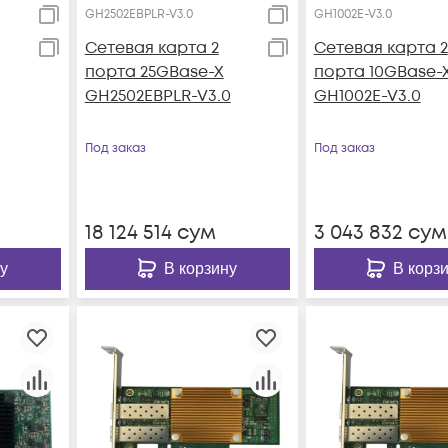
GH2502EBPLR-V3.0
GH1002E-V3.0
Сетевая карта 2
Сетевая карта 2
порта 25GBase-X
порта 10GBase-
GH2502EBPLR-V3.0
GH1002E-V3.0
Под заказ
Под заказ
18 124 514
сум
3 043 832
сум
у
В корзину
В корз