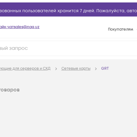
зованных пользователей хранится 7 дней. Пожалуйста,
авто
айн чат
sales@nag.uz
Покупателям
Способы опла
Условия доста
Возврат товар
ующие для серверов и СХД
Сетевые карты
GRT
Вопросы и отв
Техническая п
товаров
База знаний
Конфигуратор