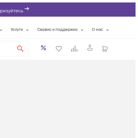
ризуйтесь
Услуги
Сервис и поддержка
О нас
ты
Wi-Fi «под ключ»
Гарантийное обслуживание
О компании
вки
Расширенная гарантия
Разовые выездные работы
Контактная информаци
а
Системная интеграция
Сервисные контракты
Банковские реквизиты
еты
Сервисный центр
Партнеры
оддержка
Техническая поддержка
Новости
Условия оказания услуг
ы