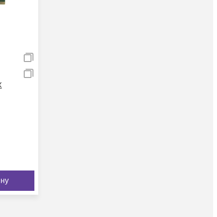
X
ину