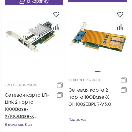
В корзину
GH1002EBPLR-V3.0
LREC9802BF-2SFP+
Сетевая карта 2
Сетевая карта LR-
порта 10GBase-X
Link 2 порта
GH1002EBPLR-V3.0
1000Base-
X/10GBase-X
Под заказ
LREC9802BF-2SFP+
В наличии
: 8 шт