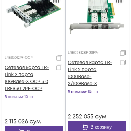
LREC9812BF-2SFP+
LRES3012PF-OCP
Сетевая карта LR-
Сетевая карта LR-
Link 2 порта
Link 2 порта
1000Base-
10GBase-X OCP 3.0
X/10GBase-X
LRES3012PF-OCP
LREC9812BF-2SFP+
В наличии
: 10+ шт
В наличии
: 10 шт
2 252 055
сум
2 115 026
сум
В корзину