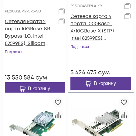
PE310G4SPi9LA-XR
PE210G2BPI9-SR5-SD
Сетевая карта 4
Сетевая карта 2
порта 1000Base-
порта 10GBase-SR
X/10GBase-X (SFP+,
Bypass (LC, Intel
Intel 82599ES),
82599ES), Silicom
Silicom
Под заказ
PE210G2BPI9-SR5-SD
Под заказ
PE310G4SPi9LA-XR
5 424 475
сум
13 550 584
сум
В корзину
В корзину