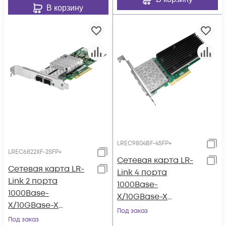
В корзину
LREC9804BF-4SFP+
LREC6822XF-2SFP+
Сетевая карта LR-
Сетевая карта LR-
Link 4 порта
Link 2 порта
1000Base-
1000Base-
X/10GBase-X
X/10GBase-X
LREC9804BF-4SFP+
Под заказ
LREC6822XF-2SFP+
Под заказ