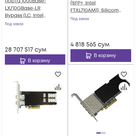
порта 1000Base-
(SFP+, Intel
LX/10GBase-LR
FTXL710AM1), Silicom
Bypass (LC, Intel
PE310G4i71LB-XR
Под заказ
82599ES), Silicom
Под заказ
PE310G4BPi9-LRD-SD
4 818 565
сум
28 707 517
сум
В корзину
В корзину