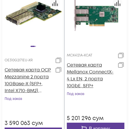
MCX4121A-XCAT
OE310G2I71EU-XR
Сетевая карта
Сетевая карта OCP
Mellanox ConnectX-
Mezzanine 2 порта
4 Lx EN, 2 порта
10GBase-X (SFP+,
10GbE, SFP+
Intel X710-BM2),
Под заказ
Silicom
Под заказ
OE310G2I71EU-XR
5 201 296
сум
3 590 063
сум
В корзину