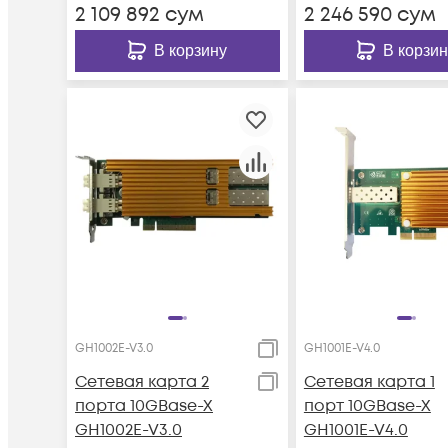
2 109 892
сум
2 246 590
сум
В корзину
В корзин
GH1002E-V3.0
GH1001E-V4.0
Сетевая карта 2
Сетевая карта 1
порта 10GBase-X
порт 10GBase-X
GH1002E-V3.0
GH1001E-V4.0