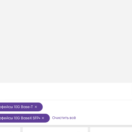
рфейсы 10G Base-T
Очистить всё
фейсы 10G BaseX SFP+