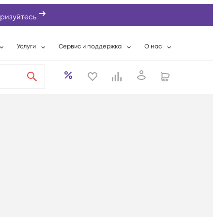
ризуйтесь
Услуги
Сервис и поддержка
О нас
ты
Wi-Fi «под ключ»
Гарантийное обслуживание
О компании
вки
Расширенная гарантия
Разовые выездные работы
Контактная информаци
а
Системная интеграция
Сервисные контракты
Банковские реквизиты
еты
Сервисный центр
Партнеры
оддержка
Техническая поддержка
Новости
Условия оказания услуг
ы