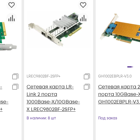
LREC9802BF-2SFP+
GH1002EBPLR-V3.0
-
Сетевая карта LR-
Сетевая карта 2
Link 2 порта
порта 10GBase-
se-
1000Base-X/10GBase-
GH1002EBPLR-V3
+
X LREC9802BF-2SFP+
В наличии
: 8 шт
Под заказ