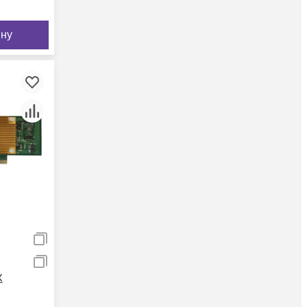
ину
X