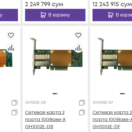
2 249 799
сум
12 243 915
сум
у
В корзину
В корз
GH1002E-DS
GH1002E-DF
Сетевая карта 2
Сетевая карта 2
порта 10GBase-X
порта 10GBase-
GH1002E-DS
GH1002E-DF