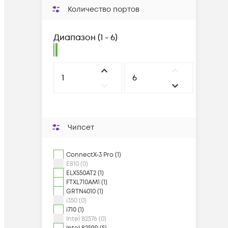
Количество портов
Диапазон
(
1 - 6
)
Чипсет
ConnectX-3 Pro (1)
E810 (0)
ELX550AT2 (1)
FTXL710AM1 (1)
GRTN4010 (1)
i350 (0)
i710 (1)
Intel 82576 (0)