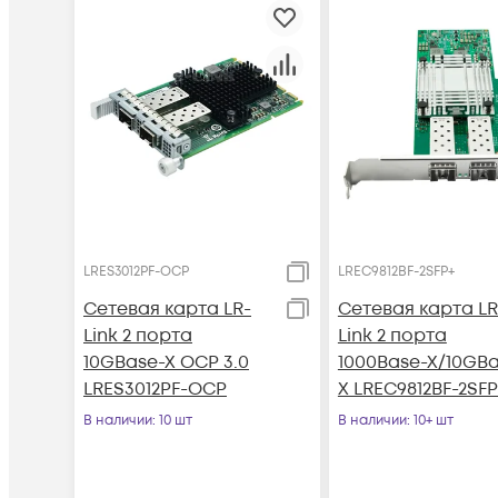
LRES3012PF-OCP
LREC9812BF-2SFP+
Сетевая карта LR-
Сетевая карта LR
Link 2 порта
Link 2 порта
10GBase-X OCP 3.0
1000Base-X/10GBa
LRES3012PF-OCP
X LREC9812BF-2SFP
В наличии
: 10 шт
В наличии
: 10+ шт