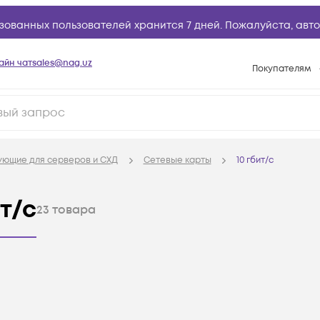
зованных пользователей хранится 7 дней. Пожалуйста,
авто
айн чат
sales@nag.uz
Покупателям
Способы опла
Условия доста
Возврат товар
ующие для серверов и СХД
Сетевые карты
10 гбит/с
Вопросы и отв
Техническая п
т/с
23
товара
База знаний
Конфигуратор