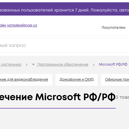
зованных пользователей хранится 7 дней. Пожалуйста,
авто
айн чат
sales@nag.uz
Покупателям
Способы опла
Условия доста
Возврат товар
 оргтехника
Программное обеспечение
Microsoft РФ/РФ
Вопросы и отв
Техническая п
ние для видеонаблюдения
Домофония и СКУД
Офисные пр
База знаний
чение Microsoft РФ/РФ
3
тов
Конфигуратор