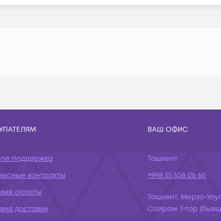
УПАТЕЛЯМ
ВАШ ОФИС
ine поддержка
Ташкент
висные контракты
+998 55 508 06 60
овия оплаты
Ташкент, Мирзо-Улуг
вия доставки
Сайрам 7-тор (бывш.