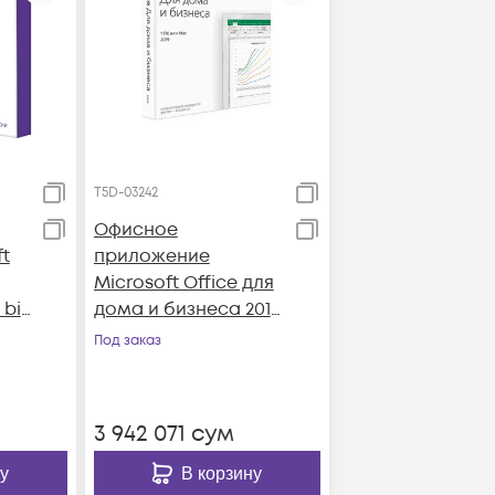
T5D-03242
Офисное
t
приложение
Microsoft Office для
 bit
дома и бизнеса 2019
RS
(BOX)
Под заказ
3 942 071
сум
у
В корзину