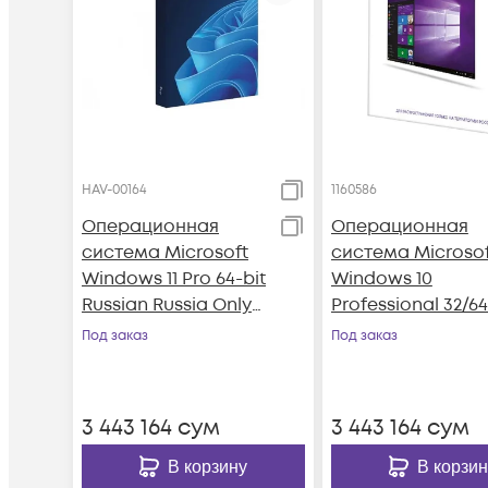
HAV-00164
1160586
Операционная
Операционная
система Microsoft
система Microsof
Windows 11 Pro 64-bit
Windows 10
Russian Russia Only
Professional 32/64
USB
SP2 Rus Only USB 
Под заказ
Под заказ
(HAV-00105)
3 443 164
сум
3 443 164
сум
В корзину
В корзин