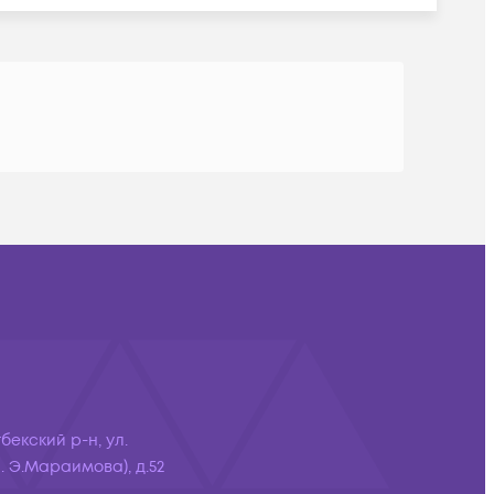
бекский р-н, ул.
 Э.Мараимова), д.52