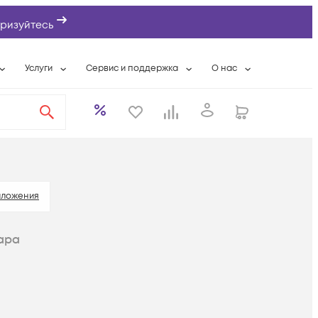
ризуйтесь
Услуги
Сервис и поддержка
О нас
ты
Wi-Fi «под ключ»
Гарантийное обслуживание
О компании
вки
Расширенная гарантия
Разовые выездные работы
Контактная информаци
а
Системная интеграция
Сервисные контракты
Банковские реквизиты
еты
Сервисный центр
Партнеры
оддержка
Техническая поддержка
Новости
иложения
Условия оказания услуг
ара
ы