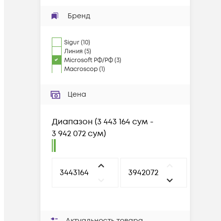
Бренд
Sigur
(
10
)
Линия
(
5
)
Microsoft РФ/РФ
(
3
)
Macroscop
(
1
)
Цена
Диапазон
(
3 443 164 сум -
3 942 072 сум
)
Актуальность товара