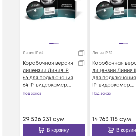
Линия IP 64
Линия IP 32
Коробочная версия
Коробочная вер
лицензии Линия IP
лицензии Линия I
64 для подключения
для подключения
64 IP-видеокамер.
IP-видеокамер.
Количество
Количество
Под заказ
Под заказ
каналов: видео - 64,
каналов: видео - 
аудио - 64, до 25 к/с
аудио - 32, до 25 
на канал.
на канал.
29 526 231
сум
14 763 115
сум
В корзину
В корзин