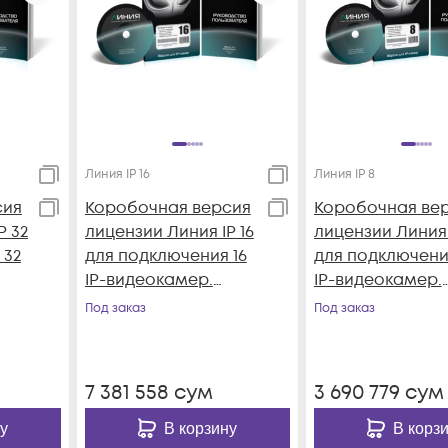
Линия IP 16
Линия IP 8
сия
Коробочная версия
Коробочная ве
P 32
лицензии Линия IP 16
лицензии Линия 
 32
для подключения 16
для подключени
IP-видеокамер.
IP-видеокамер.
Количество
Количество
Под заказ
Под заказ
32,
каналов: видео - 16,
каналов: видео -
к/с
аудио - 16, до 25 к/с
аудио - 8, до 25 
на канал.
на канал.
7 381 558
сум
3 690 779
сум
у
В корзину
В корз