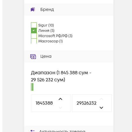
Бренд
Sigur
(
10
)
Линия
(
5
)
Microsoft РФ/РФ
(
3
)
Macroscop
(
1
)
Цена
Диапазон
(
1 845 388 сум -
29 526 232 сум
)
Актуальность товара