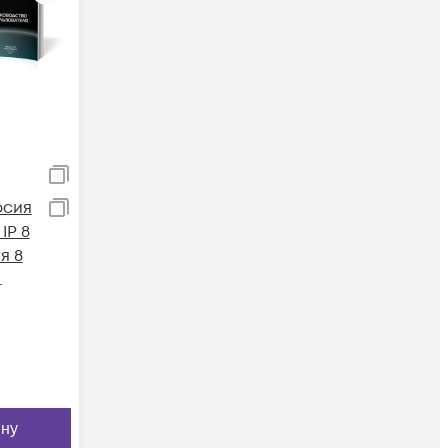
рсия
IP 8
я 8
 8,
к/с
ину