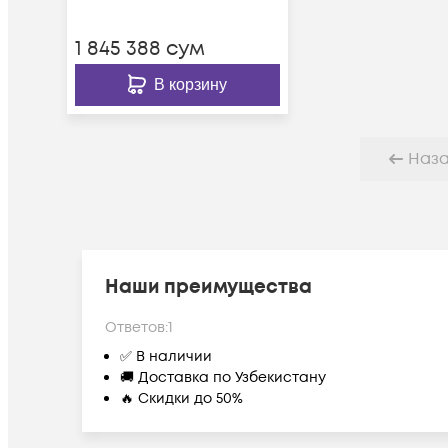
аудио - 4, до 25 к/с
на канал.
1 845 388
сум
В корзину
Наз
Наши преимущества
Ответов:
1
✅ В наличии
🚚 Доставка по Узбекистану
🔥 Скидки до 50%