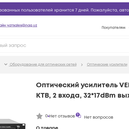
зованных пользователей хранится 7 дней. Пожалуйста,
авто
айн чат
sales@nag.uz
Покупателям
Способы опла
Условия доста
Возврат товар
Оборудование для оптических сетей
Оптические усилители
Вопросы и отв
Техническая п
Оптический усилитель V
База знаний
КТВ, 2 входа, 32*17dBm в
Конфигуратор
0
Нет отзывов
Нет вопросов
О товаре