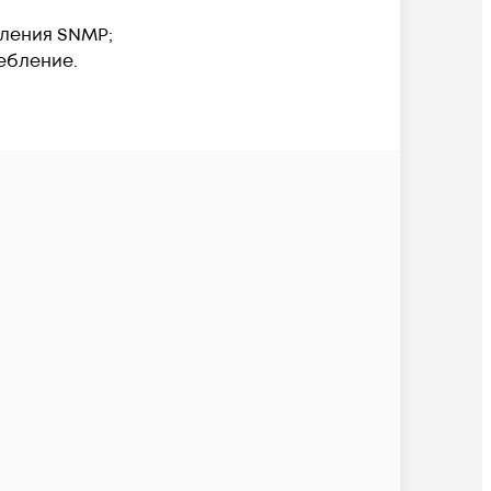
вления SNMP;
ебление.