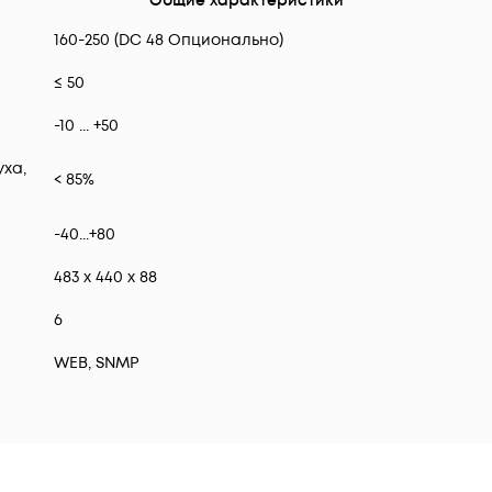
Общие характеристики
160-250 (DC 48 Опционально)
≤ 50
-10 ... +50
ха,
< 85%
-40...+80
483 x 440 x 88
6
WEB, SNMP