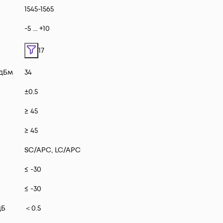
1545-1565
-5 ... +10
17
 дБм
34
±0.5
≥ 45
≥ 45
SC/APC, LC/APC
≤ -30
≤ -30
дБ
＜0.5