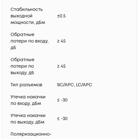
Стабильность
выходной
±0.5
мощности, дБм
Обратные
потери по входу,
≥ 45
дБ
Обратные
потери по
≥ 45
выходу, дБ
Тип разъемов
SC/APC, LC/APC
Утечка накачки
≤ -30
по входу, дБм
Утечка накачки
≤ -30
по выходу, дБм
Поляризационно-