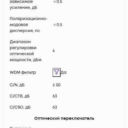
зависимое
＜0.5
усиление, дБ
Поляризационно-
модовая
＜0.5
дисперсия, пс
Диапазон
регулировки
4
оптической
мощности, дБм
WDM фильтр
Да
C/N, дБ
≥ 50
C/CTB, дБ
63
C/CSO, дБ
63
Оптический переключатель