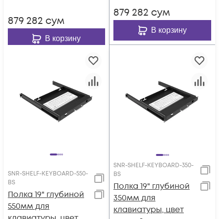
нагрузка 20кг, цвет-
черный (SNR-SHELF-
879 282
сум
серый (SNR-SHELF-
10071-20BS)
879 282
сум
10071-20GS
В корзину
В корзину
SNR-SHELF-KEYBOARD-350-
SNR-SHELF-KEYBOARD-550-
BS
BS
Полка 19" глубиной
Полка 19" глубиной
350мм для
550мм для
клавиатуры, цвет
клавиатуры, цвет