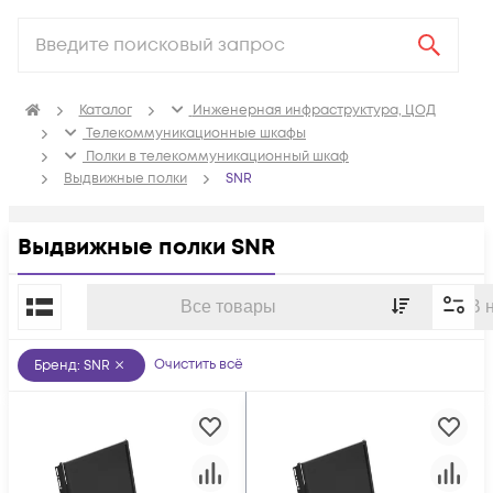
Каталог
Инженерная инфраструктура, ЦОД
Телекоммуникационные шкафы
Полки в телекоммуникационный шкаф
Выдвижные полки
SNR
Выдвижные полки SNR
По популярности
Все товары
В 
Очистить всё
Бренд
:
SNR