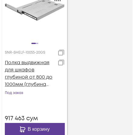
SNR-SHELF-10055-20GS
Полка выдвижная
для шкафов
глубиной от 800 до
1000мм (глубина
полки 550мм),
Под заказ
распределенная
нагрузка 20кг, цвет-
серый
917 463
сум
В корзину