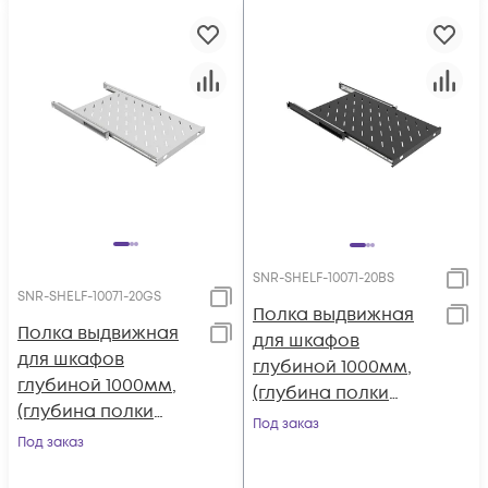
SNR-SHELF-10071-20BS
SNR-SHELF-10071-20GS
Полка выдвижная
Полка выдвижная
для шкафов
для шкафов
глубиной 1000мм,
глубиной 1000мм,
(глубина полки
(глубина полки
710мм)
Под заказ
710мм)
Под заказ
распределенная
распределенная
нагрузка 20кг, цвет-