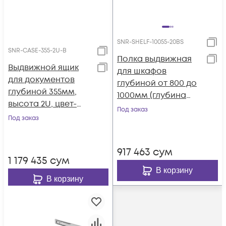
SNR-SHELF-10055-20BS
SNR-CASE-355-2U-B
Полка выдвижная
Выдвижной ящик
для шкафов
для документов
глубиной от 800 до
глубиной 355мм,
1000мм (глубина
высота 2U, цвет-
полки 550мм),
Под заказ
черный (SNR-CASE-
Под заказ
распределенная
355-2U-B)
нагрузка 20кг, цвет-
черный
917 463
сум
1 179 435
сум
В корзину
В корзину