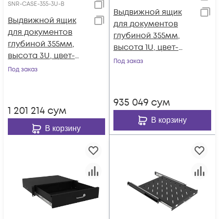
SNR-CASE-355-3U-B
Выдвижной ящик
Выдвижной ящик
для документов
для документов
глубиной 355мм,
глубиной 355мм,
высота 1U, цвет-
высота 3U, цвет-
черный (SNR-CASE-
Под заказ
черный (SNR-CASE-
Под заказ
355-1U-B)
355-3U-B)
935 049
сум
1 201 214
сум
В корзину
В корзину