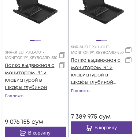
SNR-SHELF PULL-OUT-
SNR-SHELF PULL-OUT-
MONITOR 19", KEYBOARD-950
MONITOR 19", KEYBOARD-550
Полка выдвижная с
Полка выдвижная с
монитором 19" и
монитором 19" и
клавиатурой в
клавиатурой в
шкафы глубиной
шкафы глубиной
1200мм (глубина
Под заказ
800 мм (глубина
Под заказ
полки 950мм), цвет
полки 550мм), цвет
черный
черный
7 389 975
сум
9 076 155
сум
В корзину
В корзину