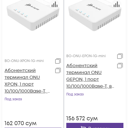
BO-ONU-EPON-1G-mini
BO-ONU-XPON-1G-mini
Абонентский
Абонентский
терминал ONU
терминал ONU
GEPON, 1 порт
XPON, 1 порт
10/100/1000Base-T, в
10/100/1000Base-T, в
мини корпусе
Под заказ
мини корпусе.
Под заказ
156 572
сум
162 070
сум