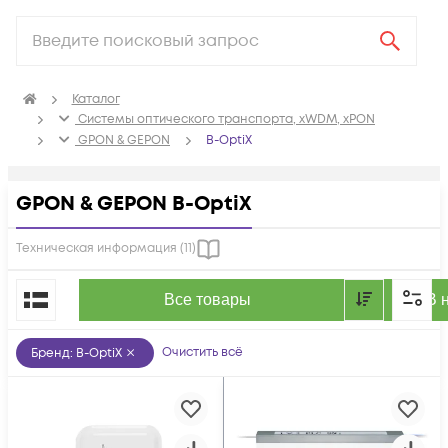
Каталог
Системы оптического транспорта, xWDM, xPON
GPON & GEPON
B-OptiX
GPON & GEPON B-OptiX
Техническая информация (
11
)
По популярности
Все товары
В 
Очистить всё
Бренд
:
B-OptiX