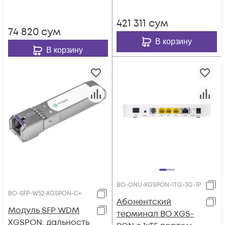
421 311
сум
74 820
сум
В корзину
В корзину
BO-ONU-XGSPON-1TG-3G-1P
BO-SFP-W52-XGSPON-C+
Абонентский
Модуль SFP WDM
терминал BO XGS-
XGSPON, дальность