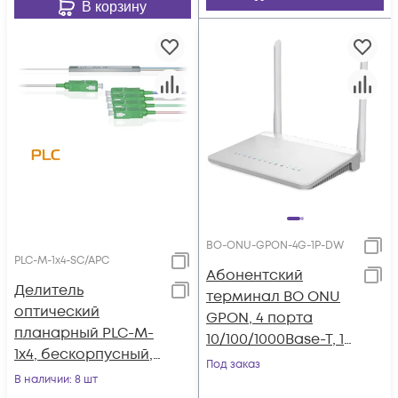
В корзину
BO-ONU-GPON-4G-1P-DW
PLC-M-1x4-SC/APC
Абонентский
Делитель
терминал BO ONU
оптический
GPON, 4 порта
планарный PLC-M-
10/100/1000Base-T, 1
1x4, бескорпусный,
порт POTS, WiFi 2.4/5
Под заказ
разъемы SC/APC
В наличии
: 8 шт