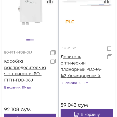
PLC-M-1x2
BO-FTTH-FDB-08J
Делитель
Коробка
оптический
распределительна
планарный PLC-M-
я оптическая BO-
1x2, бескорпусный,
FTTH-FDB-08J
неоконцованный
В наличии
: 10+ шт
В наличии
: 10+ шт
59 043
сум
92 108
сум
В корзину