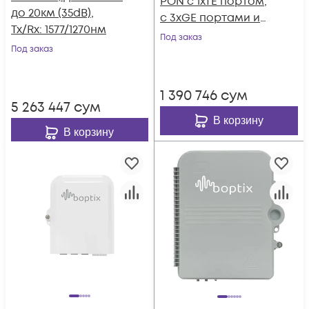
PON с 1xTE портом,
до 20км (35dB),
с 3xGE портами и
Tx/Rx: 1577/1270нм
1xPOTS портом,
Под заказ
Под заказ
1 390 746
сум
5 263 447
сум
В корзину
В корзину