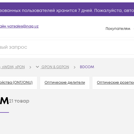
зованных пользователей хранится 7 дней. Пожалуйста,
авто
айн чат
sales@nag.uz
Покупателям
Способы опла
Условия доста
Возврат товар
, xWDM, xPON
GPON & GEPON
BDCOM
Вопросы и отв
Техническая п
ойства (ONT/ONU)
Оптические делители
Оптические розетк
База знаний
OM
21
товар
Конфигуратор