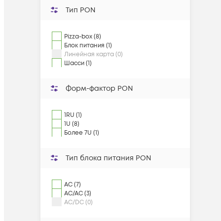
Тип PON
Pizza-box (8)
Блок питания (1)
Линейная карта (0)
Шасси (1)
Форм-фактор PON
1RU (1)
1U (8)
Более 7U (1)
Тип блока питания PON
AC (7)
AC/AC (3)
AC/DC (0)