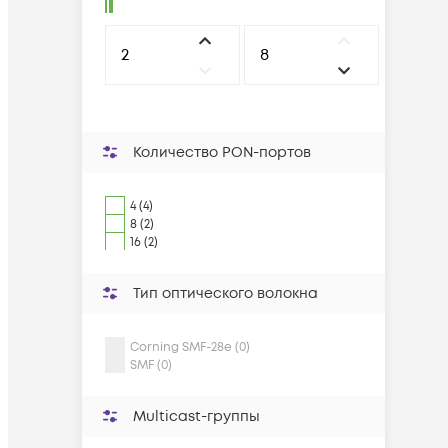
Количество PON-портов
4 (4)
8 (2)
16 (2)
Тип оптического волокна
Corning SMF-28e (0)
SMF (0)
Multicast-группы