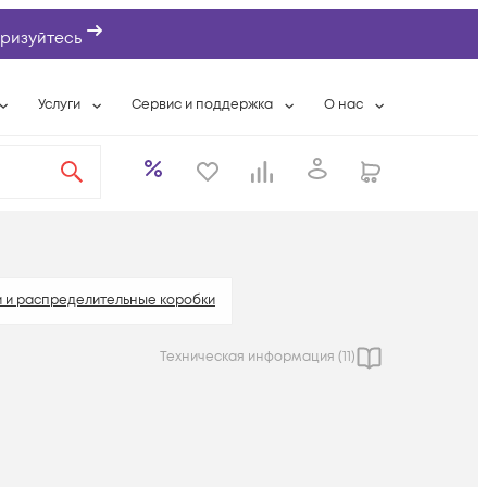
ризуйтесь
Услуги
Сервис и поддержка
О нас
ты
Wi-Fi «под ключ»
Гарантийное обслуживание
О компании
вки
Расширенная гарантия
Разовые выездные работы
Контактная информаци
а
Системная интеграция
Сервисные контракты
Банковские реквизиты
еты
Сервисный центр
Партнеры
оддержка
Техническая поддержка
Новости
и и распределительные коробки
Условия оказания услуг
Техническая информация (
11
)
ы