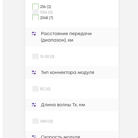
256 (2)
1024 (0)
2048 (7)
Расстояние передачи
(диапазон), км
10-20 (0)
Тип коннектора модуля
SC (0)
Длина волны Tx, нм
1490 (0)
Скорость модуля