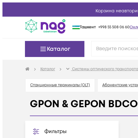
Корзина неавтори
Ташкент
+998 55 508 06 60
Онл
Каталог
Каталог
Системы оптического транспорта
Станционные терминалы (OLT)
Абонентские устр
GPON & GEPON BDC
Фильтры