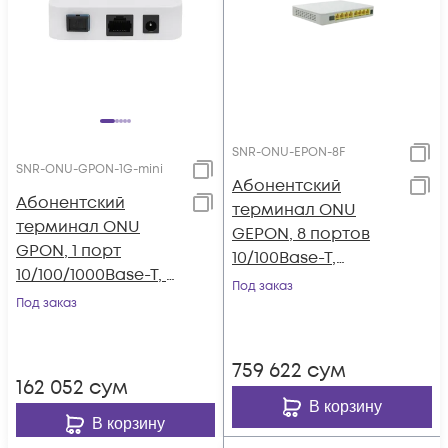
SNR-ONU-EPON-8F
SNR-ONU-GPON-1G-mini
Абонентский
Абонентский
терминал ONU
терминал ONU
GEPON, 8 портов
GPON, 1 порт
10/100Base-T,
10/100/1000Base-T, в
совместим с
Под заказ
мини корпусе.
Под заказ
BDCOM
759 622
сум
162 052
сум
В корзину
В корзину