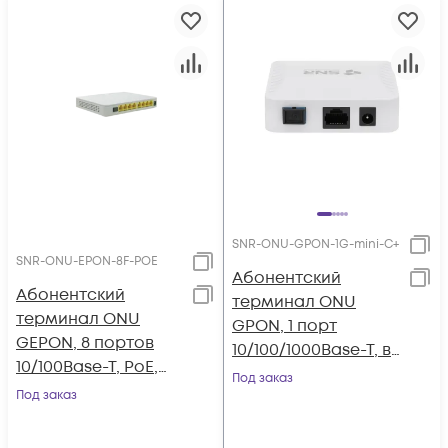
SNR-ONU-GPON-1G-mini-C+
SNR-ONU-EPON-8F-POE
Абонентский
Абонентский
терминал ONU
терминал ONU
GPON, 1 порт
GEPON, 8 портов
10/100/1000Base-T, в
10/100Base-T, PoE,
мини корпусе.
Под заказ
совместим с
Под заказ
BDCOM