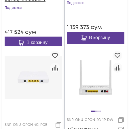
совместим с
Под заказ
WiFi 2.4/5
Под заказ
BDCOM
1 139 373
сум
417 524
сум
В корзину
В корзину
SNR-ONU-GPON-4G-1P-DW
SNR-ONU-GPON-4G-POE