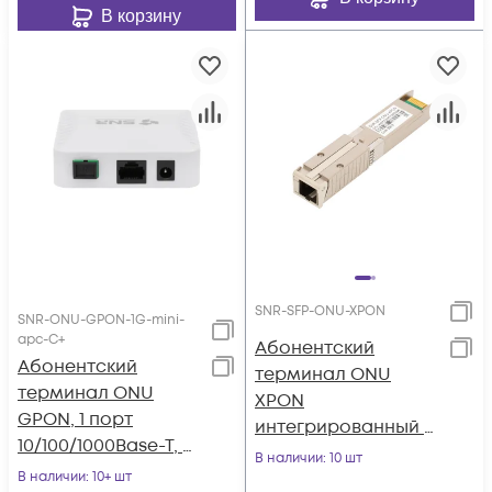
В корзину
SNR-SFP-ONU-XPON
SNR-ONU-GPON-1G-mini-
apc-C+
Абонентский
Абонентский
терминал ONU
терминал ONU
XPON
GPON, 1 порт
интегрированный в
10/100/1000Base-T, в
SFP модуль
В наличии
: 10 шт
мини корпусе.
В наличии
: 10+ шт