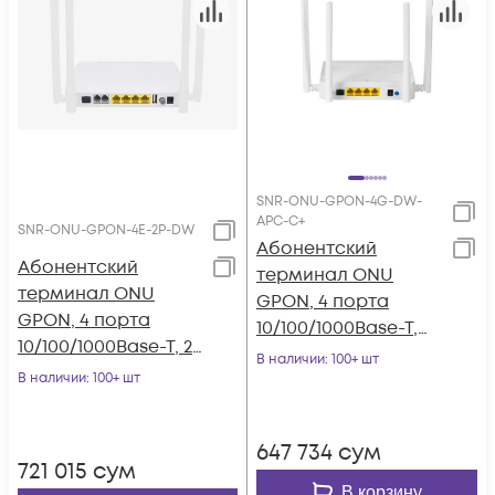
SNR-ONU-GPON-4G-DW-
APC-C+
SNR-ONU-GPON-4E-2P-DW
Абонентский
Абонентский
терминал ONU
терминал ONU
GPON, 4 порта
GPON, 4 порта
10/100/1000Base-T,
10/100/1000Base-T, 2
WiFi 2.4/5, С+
В наличии
: 100+ шт
порта POTS, WiFi
В наличии
: 100+ шт
2.4/5
647 734
сум
721 015
сум
В корзину