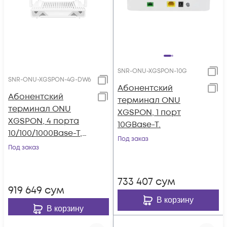
SNR-ONU-XGSPON-10G
SNR-ONU-XGSPON-4G-DW6
Абонентский
Абонентский
терминал ONU
терминал ONU
XGSPON, 1 порт
XGSPON, 4 порта
10GBase-T.
10/100/1000Base-T,
Под заказ
двухдиапазонный
Под заказ
WiFi 6
733 407
сум
919 649
сум
В корзину
В корзину