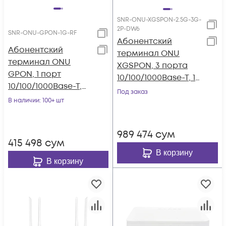
SNR-ONU-XGSPON-2.5G-3G-
2P-DW6
SNR-ONU-GPON-1G-RF
Абонентский
Абонентский
терминал ONU
терминал ONU
XGSPON, 3 порта
GPON, 1 порт
10/100/1000Base-T, 1
10/100/1000Base-T,
порт
Под заказ
RF
В наличии
: 100+ шт
10/100/1000/2500Bas
e-T, 2 порта для
телефонии,
989 474
сум
двухдиапазонный
415 498
сум
WiFi 6Ghz
В корзину
В корзину