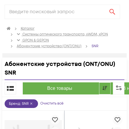
Каталог
Системы оптического транспорта, xWDM, xPON
GPON & GEPON
Абонентские устройства (ONT/ONU)
SNR
Абонентские устройства (ONT/ONU)
SNR
По популярности
Все товары
В 
Очистить всё
Бренд
:
SNR