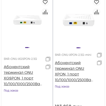
SNR-ONU-XPON-2.5G-mini
SNR-ONU-XGSPON-2.5G
Абонентский
Абонентский
терминал ONU
терминал ONU
XPON, 1 порт
XGSPON, 1 порт
10/100/1000/2500Bas
10/100/1000/2500Bas
e-T, в мини корпусе.
Под заказ
e-T.
Под заказ