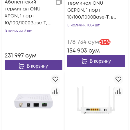
Абонентский
терминал ONU
терминал ONU
GEPON, 1 порт
XPON, 1 порт
10/100/1000Base-T, в
10/100/1000Base-T, в
мини корпусе,
В наличии
: 100+ шт
мини корпусе.
совместим с
В наличии
: 5 шт
BDCOM
178 734
сум
-
13
%
154 903
сум
231 997
сум
В корзину
В корзину