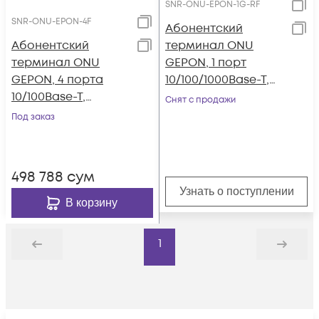
SNR-ONU-EPON-1G-RF
SNR-ONU-EPON-4F
Абонентский
Абонентский
терминал ONU
терминал ONU
GEPON, 1 порт
GEPON, 4 порта
10/100/1000Base-T,
10/100Base-T,
RF совместим с
Снят с продажи
совместим с
BDCOM
Под заказ
BDCOM
498 788
сум
Узнать о поступлении
В корзину
1
Назад
Дальше