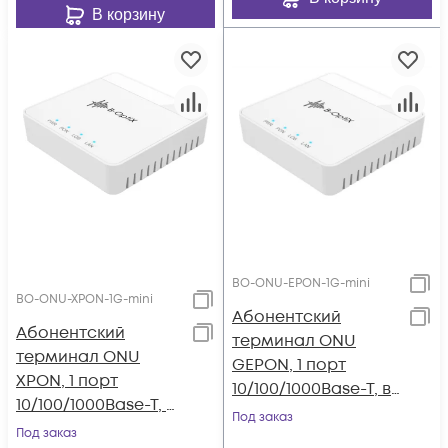
В корзину
BO-ONU-EPON-1G-mini
BO-ONU-XPON-1G-mini
Абонентский
Абонентский
терминал ONU
терминал ONU
GEPON, 1 порт
XPON, 1 порт
10/100/1000Base-T, в
10/100/1000Base-T, в
мини корпусе
Под заказ
мини корпусе.
Под заказ