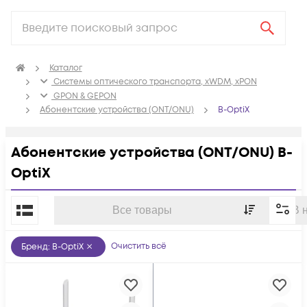
Каталог
Системы оптического транспорта, xWDM, xPON
GPON & GEPON
Абонентские устройства (ONT/ONU)
B-OptiX
Абонентские устройства (ONT/ONU) B-
OptiX
По популярности
Все товары
В 
Очистить всё
Бренд
:
B-OptiX