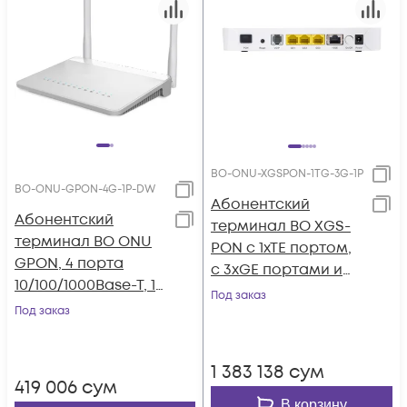
BO-ONU-XGSPON-1TG-3G-1P
BO-ONU-GPON-4G-1P-DW
Абонентский
Абонентский
терминал BO XGS-
терминал BO ONU
PON с 1xTE портом,
GPON, 4 порта
с 3xGE портами и
10/100/1000Base-T, 1
1xPOTS портом,
Под заказ
порт POTS, WiFi 2.4/5
Под заказ
1 383 138
сум
419 006
сум
В корзину