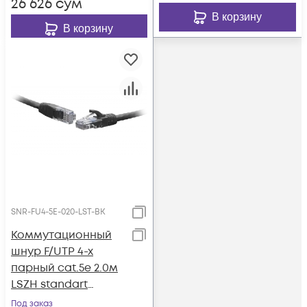
26 626
сум
В корзину
В корзину
SNR-FU4-5E-020-LST-BK
Коммутационный
шнур F/UTP 4-х
парный cat.5e 2.0м
LSZH standart
чёрный
Под заказ