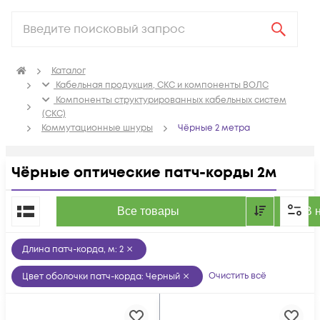
Каталог
Кабельная продукция, СКС и компоненты ВОЛС
Компоненты структурированных кабельных систем
(СКС)
Коммутационные шнуры
Чёрные 2 метра
Чёрные оптические патч-корды 2м
По популярности
Все товары
В 
Длина патч-корда, м
:
2
Очистить всё
Цвет оболочки патч-корда
:
Черный