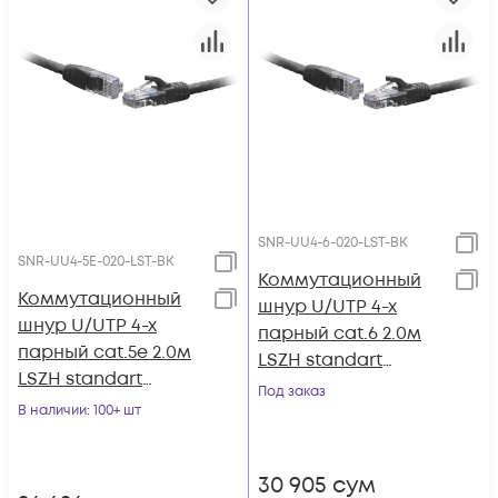
SNR-UU4-6-020-LST-BK
SNR-UU4-5E-020-LST-BK
Коммутационный
Коммутационный
шнур U/UTP 4-х
шнур U/UTP 4-х
парный cat.6 2.0м
парный cat.5e 2.0м
LSZH standart
LSZH standart
чёрный
Под заказ
чёрный
В наличии
: 100+ шт
30 905
сум