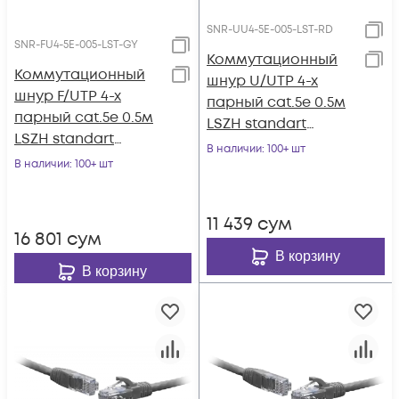
SNR-UU4-5E-005-LST-RD
SNR-FU4-5E-005-LST-GY
Коммутационный
Коммутационный
шнур U/UTP 4-х
шнур F/UTP 4-х
парный cat.5e 0.5м
парный cat.5e 0.5м
LSZH standart
LSZH standart
красный
В наличии
: 100+ шт
серый
В наличии
: 100+ шт
11 439
сум
16 801
сум
В корзину
В корзину