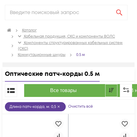
Каталог
Кабельная продукция, СКС и компоненты ВОЛС
Компоненты структурированных кабельных систем
(СКС)
Коммутационные шнуры
0.5 м
Оптические патч-корды 0.5 м
По популярности
Все товары
В 
Очистить всё
Длина патч-корда, м
:
0,5