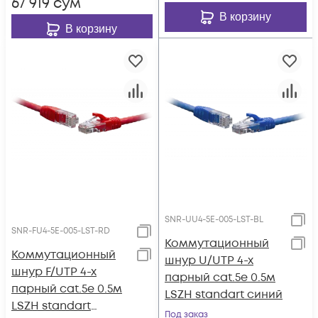
67 919
сум
В корзину
В корзину
SNR-UU4-5E-005-LST-BL
SNR-FU4-5E-005-LST-RD
Коммутационный
Коммутационный
шнур U/UTP 4-х
шнур F/UTP 4-х
парный cat.5e 0.5м
парный cat.5e 0.5м
LSZH standart синий
LSZH standart
Под заказ