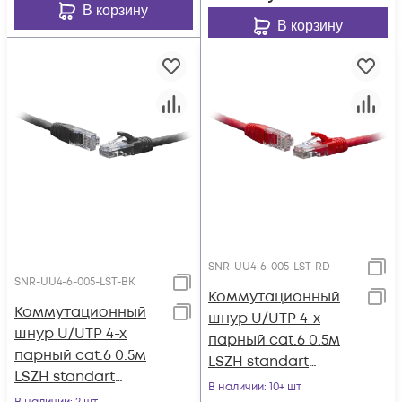
В корзину
В корзину
SNR-UU4-6-005-LST-RD
SNR-UU4-6-005-LST-BK
Коммутационный
Коммутационный
шнур U/UTP 4-х
шнур U/UTP 4-х
парный cat.6 0.5м
парный cat.6 0.5м
LSZH standart
LSZH standart
красный
В наличии
: 10+ шт
чёрный