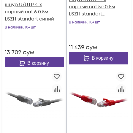
шнур U/UTP 4-х
парный cat.5e 0.5м
парный cat.6 0.5м
LSZH standart
LSZH standart синий
чёрный
В наличии
: 10+ шт
В наличии
: 10+ шт
11 439
сум
13 702
сум
В корзину
В корзину