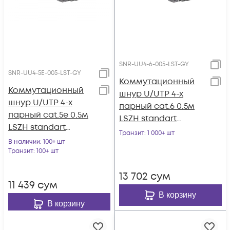
SNR-UU4-6-005-LST-GY
SNR-UU4-5E-005-LST-GY
Коммутационный
Коммутационный
шнур U/UTP 4-х
шнур U/UTP 4-х
парный cat.6 0.5м
парный cat.5e 0.5м
LSZH standart
LSZH standart
серый
Транзит
: 1 000+ шт
серый
В наличии
: 100+ шт
Транзит
: 100+ шт
13 702
сум
11 439
сум
В корзину
В корзину