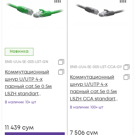
Новинка
SNR-UU4-5E-005-LST-GN
SNR-UU4-5E-005-LST-CCA-GY
Коммутационный
Коммутационный
шнур U/UTP 4-х
шнур U/UTP 4-х
парный cat.5e 0.5м
парный cat.5e 0.5м
LSZH standart
LSZH CCA standart
зеленый
В наличии
: 10+ шт
серый
В наличии
: 100+ шт
11 439
сум
7 506
сум