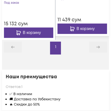
красный
Под заказ
11 439
сум
15 132
сум
В корзину
В корзину
1
Назад
Дальше
Наши преимущества
Ответов:
1
✅ В наличии
🚚 Доставка по Узбекистану
🔥 Скидки до 50%