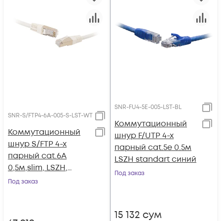
SNR-FU4-5E-005-LST-BL
SNR-S/FTP4-6A-005-S-LST-WT
Коммутационный
Коммутационный
шнур F/UTP 4-х
шнур S/FTP 4-х
парный cat.5e 0.5м
парный cat.6A
LSZH standart синий
0,5м,slim, LSZH,
Под заказ
белый
Под заказ
15 132
сум