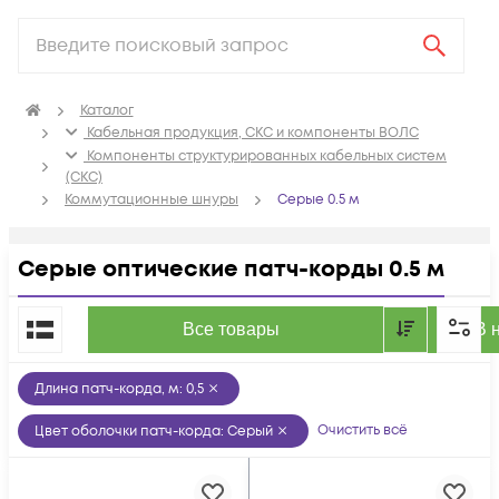
Каталог
Кабельная продукция, СКС и компоненты ВОЛС
Компоненты структурированных кабельных систем
(СКС)
Коммутационные шнуры
Серые 0.5 м
Серые оптические патч-корды 0.5 м
По популярности
Все товары
В 
Длина патч-корда, м
:
0,5
Очистить всё
Цвет оболочки патч-корда
:
Серый