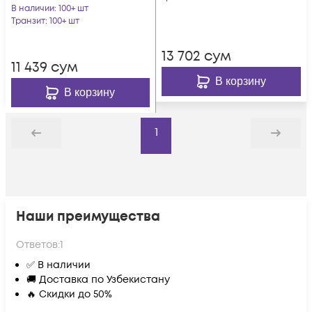
серый
В наличии
: 100+ шт
Транзит
: 100+ шт
13 702
сум
11 439
сум
В корзину
В корзину
1
Назад
Дальше
Наши преимущества
Ответов:
1
✅ В наличии
🚚 Доставка по Узбекистану
🔥 Скидки до 50%