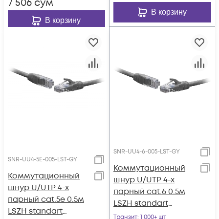
7 506
сум
В корзину
В корзину
SNR-UU4-6-005-LST-GY
SNR-UU4-5E-005-LST-GY
Коммутационный
Коммутационный
шнур U/UTP 4-х
шнур U/UTP 4-х
парный cat.6 0.5м
парный cat.5e 0.5м
LSZH standart
LSZH standart
серый
Транзит
: 1 000+ шт