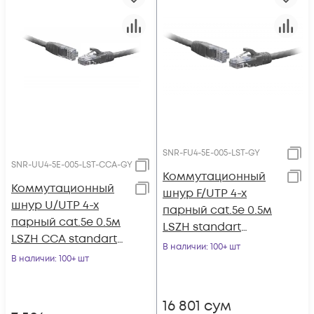
SNR-FU4-5E-005-LST-GY
SNR-UU4-5E-005-LST-CCA-GY
Коммутационный
Коммутационный
шнур F/UTP 4-х
шнур U/UTP 4-х
парный cat.5e 0.5м
парный cat.5e 0.5м
LSZH standart
LSZH CCA standart
серый
В наличии
: 100+ шт
серый
В наличии
: 100+ шт
16 801
сум