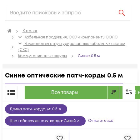
Каталог
Кабельная продукция, СКС и компоненты ВОЛС
Компоненты структурированных кабельных систем
(СКС)
Коммутационные шнуры
Синие 0.5 м
Синие оптические патч-корды 0.5 м
По популярности
Все товары
В 
Длина патч-корда, м
:
0,5
Очистить всё
Цвет оболочки патч-корда
:
Синий