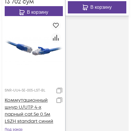
13 702
сум
В корзину
В корзину
SNR-UU4-5E-005-LST-BL
Коммутационный
шнур U/UTP 4-х
парный cat.5e 0.5м
LSZH standart синий
Под заказ