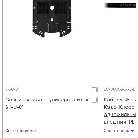
SK-U-01
EC-UU004-6-PE-BK
Сплайс-кассета универсальная
Кабель NETLA
SK-U-01
Кат.6 (Класс E
одножильный,
внешний, PE 
305м
Снят с продажи
Снят с продажи