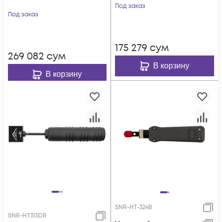
0,5...1,6 мм
Под заказ
Под заказ
175 279
сум
269 082
сум
В корзину
В корзину
SNR-HT-324B
SNR-HT315DR