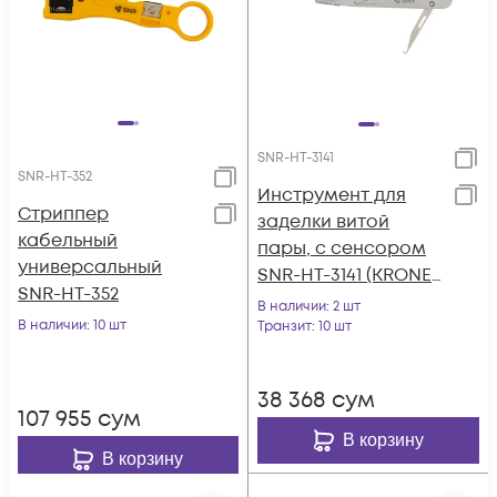
SNR-HT-3141
SNR-HT-352
Инструмент для
Стриппер
заделки витой
кабельный
пары, с сенсором
универсальный
SNR-HT-3141 (KRONE-
SNR-HT-352
TOOL)
В наличии
: 2 шт
В наличии
: 10 шт
Транзит
: 10 шт
38 368
сум
107 955
сум
В корзину
В корзину