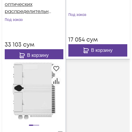
оптических
распределительны
Под заказ
х коробок 16 портов
Под заказ
SC
17 054
сум
33 103
сум
В корзину
В корзину