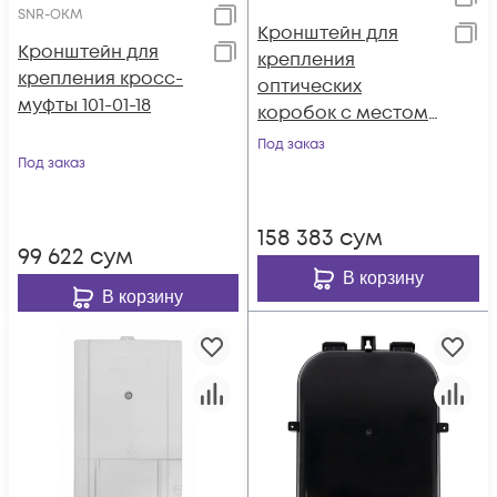
SNR-OKM
Кронштейн для
Кронштейн для
крепления
крепления кросс-
оптических
муфты 101-01-18
коробок с местом
для запаса кабеля
Под заказ
Под заказ
158 383
сум
99 622
сум
В корзину
В корзину