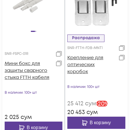
Распродажа
SNR-FTTH-FDB-MNT1
SNR-FSPC-01R
Крепление для
Мини бокс для
оптических
защиты сварного
коробок
стыка FTTH кабеля
В наличии
: 100+ шт
В наличии
: 100+ шт
25 412
сум
-
20
%
20 453
сум
2 025
сум
В корзину
В корзину