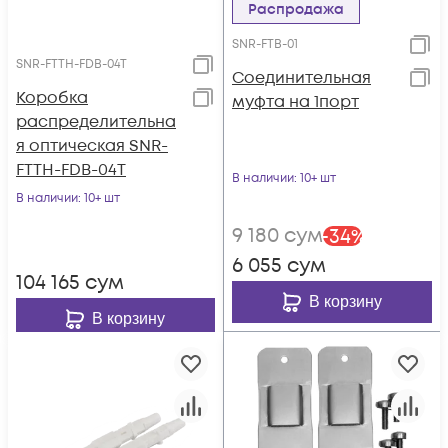
Распродажа
SNR-FTB-01
SNR-FTTH-FDB-04T
Соединительная
Коробка
муфта на 1порт
распределительна
я оптическая SNR-
FTTH-FDB-04T
В наличии
: 10+ шт
В наличии
: 10+ шт
9 180
сум
-
34
%
6 055
сум
104 165
сум
В корзину
В корзину