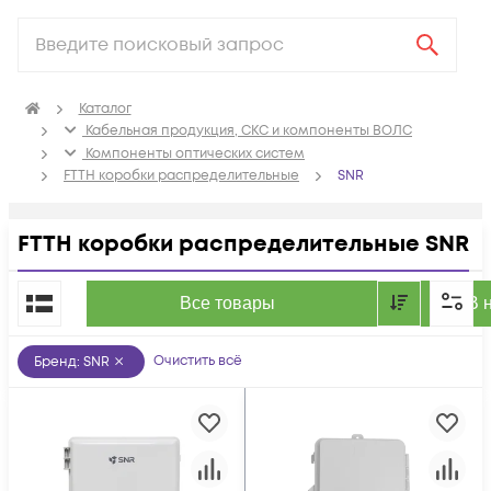
Каталог
Кабельная продукция, СКС и компоненты ВОЛС
Компоненты оптических систем
FTTH коробки распределительные
SNR
FTTH коробки распределительные SNR
По популярности
Все товары
В 
Очистить всё
Бренд
:
SNR