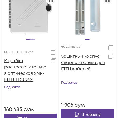
SNR-FSPC-01
SNR-FTTH-FDB-24X
Защитный корпус
Коробка
сварного стыка для
распределительна
FTTH кабелей
я оптическая SNR-
FTTH-FDB-24X
Под заказ
Под заказ
1 906
сум
160 485
сум
В корзину