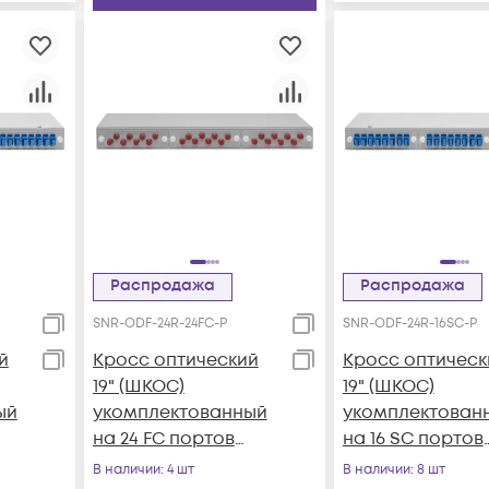
Распродажа
Распродажа
SNR-ODF-24R-24FC-P
SNR-ODF-24R-16SC-P
й
Кросс оптический
Кросс оптическ
19" (ШКОС)
19" (ШКОС)
ый
укомплектованный
укомплектован
на 24 FC портов
на 16 SC портов
(комплект с
(комплект с
В наличии
: 4 шт
В наличии
: 8 шт