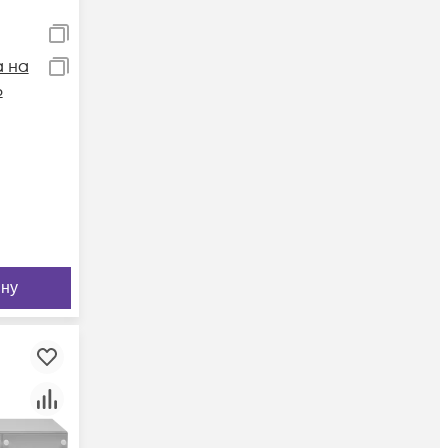
 на
6
ину