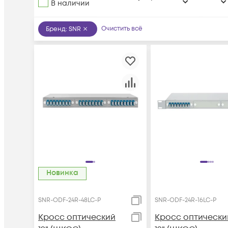
В наличии
Очистить всё
Бренд
:
SNR
Новинка
SNR-ODF-24R-48LC-P
SNR-ODF-24R-16LC-P
Кросс оптический
Кросс оптически