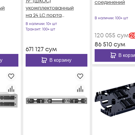
19" (ШКОС)
соединений
ый
укомплектованный
на 24 LC порта
В наличии
: 100+ шт
(комплект с
В наличии
: 10+ шт
розетками и
Транзит
: 100+ шт
120 055
сум
-
2
пигтейлами)
86 510
сум
671 127
сум
В корз
у
В корзину