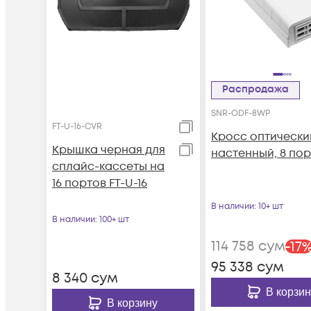
Распродажа
SNR-ODF-8WP
FT-U-16-CVR
Кросс оптически
Крышка черная для
настенный, 8 по
сплайс-кассеты на
16 портов FT-U-16
В наличии
: 10+ шт
В наличии
: 100+ шт
114 758
сум
-
17
95 338
сум
8 340
сум
В корзин
В корзину