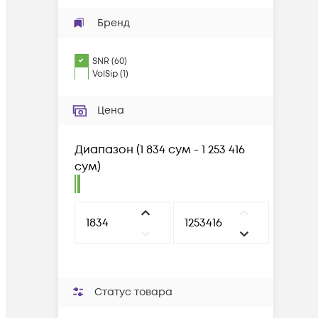
Бренд
SNR
(
60
)
VolSip
(
1
)
Цена
Диапазон
(
1 834 сум - 1 253 416
сум
)
Статус товара