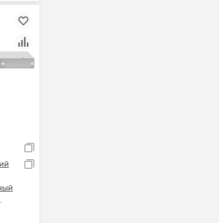
ий
ный