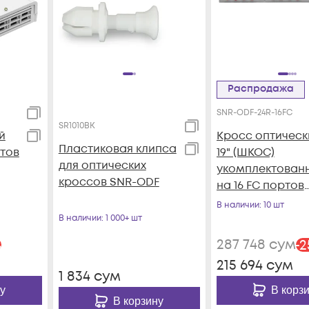
Распродажа
SNR-ODF-24R-16FC
SR1010BK
й
Кросс оптическ
Пластиковая клипса
ртов
19" (ШКОС)
для оптических
укомплектован
кроссов SNR-ODF
на 16 FC портов
(комплект с
В наличии
: 10 шт
розетками)
В наличии
: 1 000+ шт
287 748
сум
%
-
2
215 694
сум
1 834
сум
у
В корз
В корзину