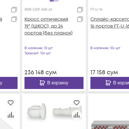
SNR-ODF-24R-LE
FT-U-16
й
Кросс оптический
Сплайс-кассета
19" (ШКОС), до 24
16 портов FT-U-1
портов (без планок)
В наличии
: 10 шт
В наличии
: 10+ шт
Транзит
: 10+ шт
236 148
сум
17 158
сум
у
В корзину
В корз