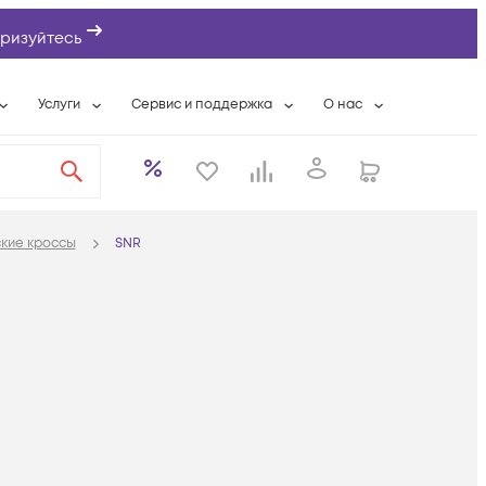
ризуйтесь
Услуги
Сервис и поддержка
О нас
ты
Wi-Fi «под ключ»
Гарантийное обслуживание
О компании
вки
Расширенная гарантия
Разовые выездные работы
Контактная информаци
а
Системная интеграция
Сервисные контракты
Банковские реквизиты
кие кроссы
SNR
еты
Сервисный центр
Партнеры
оддержка
Техническая поддержка
Новости
Условия оказания услуг
ы