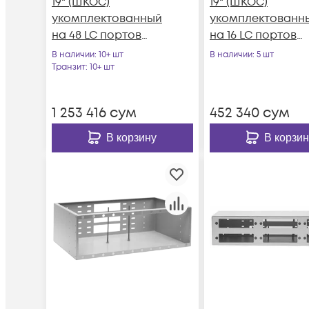
19" (ШКОС)
19" (ШКОС)
укомплектованный
укомплектованн
на 48 LC портов
на 16 LC портов
(комплект с
(комплект с
В наличии
: 10+ шт
В наличии
: 5 шт
розетками и
розетками и
Транзит
: 10+ шт
пигтейлами)
пигтейлами)
1 253 416
сум
452 340
сум
В корзину
В корзин