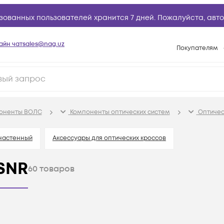
зованных пользователей хранится 7 дней. Пожалуйста,
авто
айн чат
sales@nag.uz
Покупателям
Способы опла
Условия доста
Возврат товар
поненты ВОЛС
Компоненты оптических систем
Оптичес
Вопросы и отв
Техническая п
 настенный
Аксессуары для оптических кроссов
База знаний
SNR
60
товаров
Конфигуратор