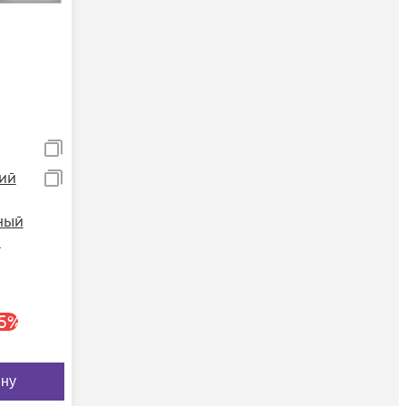
ий
ный
5
%
ину