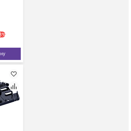
8
%
ину