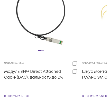
SNR-SFP+DA-2
SNR-PC-FC/APC-A-3
Модуль SFP+ Direct Attached
Шнур монтаж
Cable (DAC), дальность до 2м
FC/APC SM G.6
В наличии
: 10+ шт
В наличии
: 100+ шт